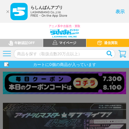
らしんばんアプリ
表示
LASHINBANG Co.,Ltd.
FREE - On the App Store
アニメ系中古販売・買取
年齢認証OFF
マイページ
通信買取
カートに
0
個の商品が入っています