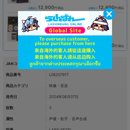
12,900
12,400
円 税込
円 税込
在庫あり
在庫あり
A
A
状態 :
状態 :
新座流通センター
中野店
12,900
11,900
円 税込
円 税込
在庫あり
在庫あり
JANコード
4540774387700
商品番号
L06207917
商品カテゴリ
映像・音楽
発売日
2024年08月07日
枚数
3
属性
声優・歌手・音声合成
型番
LABX-38770