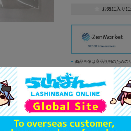
お気に入りに
商品画像は商品説明のための
販促物、書籍の帯やぬいぐる
商品名や備考欄に特別な記載
「電池」は原則として保証対
ゲーム機本体には、SDカー
ディスク類の読み取り面のキ
す。
※詳細につきましてはコチラ