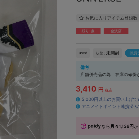
お気に入りアイテム登録数
残り1点
金沢店
未開封
used
状態
状態 :
備考
店舗併売品の為、在庫の確保
3,410
円
税込
5,000円以上のお買い上げ
アニメイトポイント連携済み
なら
月々1,136円
か