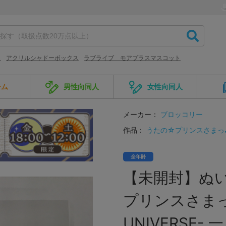
ラ
アクリルシャドーボックス
ラブライブ モアプラスマスコット
ーム
男性向同人
女性向同人
メーカー：
ブロッコリー
作品：
うたの☆プリンスさまっ
全年齢
【未開封】ぬい
プリンスさまっ♪ A
UNIVERSE-