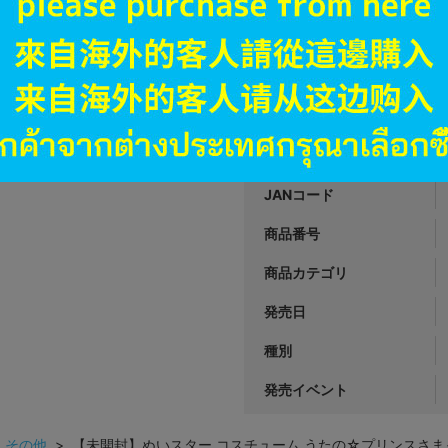
A
状態 :
オンライン
2,290
円 税
品切状態
JANコード
商品番号
商品カテゴリ
発売日
種別
発売イベント
>
その他
> 【未開封】ぬいスター コスチューム うたの☆プリンスさまっ♪ ALL 