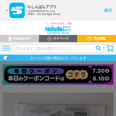
らしんばんアプリ
表示
LASHINBANG Co.,Ltd.
FREE - On the App Store
アニメ系中古販売・買取
年齢認証OFF
マイページ
通信買取
カートに
0
個の商品が入っています