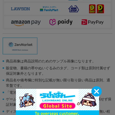
商品画像は商品説明のためのサンプル画像になります。
販促物、書籍の帯やぬいぐるみのタグ、コード類は原則付属せず
保証対象外となります。
商品名や備考欄に特別な記載が無い限り取り扱い商品は原則、通
常盤です。
「電池」は原則として保証対象外となります。
ゲーム機本体には、SDカードなどのメモリーカードは付属せず保
証対象外となります。
ディスク類の読み取り面のキズに関しまして再生に支障が無い程