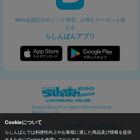
Web会員証やポイント管理、お得なクーポンも使
える
らしんばんアプリ
東京都公安委員会許可済 古物商許可番号305500206246
株式会社らしんばん
Cookieについて
オフィシャルサイト
よくあるご質問
通販ご利用ガイド
らしんばんでは利便性向上やお客様に適した商品及び情報を提供
お問い合わせ
セキュリティポリシー
プライバシーポリシー
するためにCookieを使用しております。