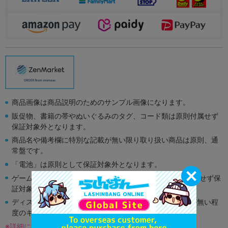
商品画像は商品説明のためのサンプル画像になります。
販促物、書籍の帯やぬいぐるみのタグ、コード類は原則付属せず
保証対象外となります。
商品名や備考欄に特別な記載が無い限り取り扱い商品は原則、通
常盤です。
「電池」は原則として保証対象外となります。
ゲーム機本体には、SDカードなどのメモリーカードは付属せず保
証対象外となります。
ディスク類の読み取り面のキズに関しまして再生に支障が無い程
度のキズがある場合がございます。
※詳細につきましてはコチラ