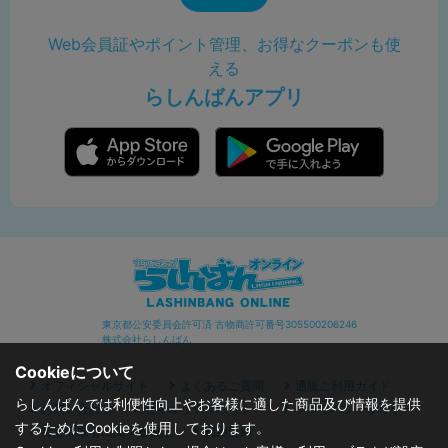
Web会員証やポイント管理、お得なクーポンも使
える
らしんばんアプリ
東京都公安委員会許可済 古物商許可番号305500206246
株式会社らしんばん
Cookieについて
オフィシャルサイト
よくあるご質問
通販ご利用ガイド
らしんばんでは利便性向上やお客様に適した商品及び情報を提供
お問い合わせ
セキュリティポリシー
プライバシーポリシー
するためにCookieを使用しております。
特定商取引に関する表記
利用規約