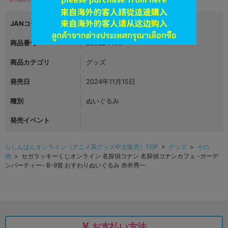
JANコード
4582733433172
商品番号
L06224469
商品カテゴリ
グッズ
発売日
2024年11月15日
種別
ぬいぐるみ
発売イベント
らしんばんオンライン（アニメ系グッズ中古販売）TOP
>
グッズ
>
その
他
> セガラッキーくじオンライン 名探偵コナン 名探偵コナンカフェ -ガーデ
ンパーティー- B-9賞 おすわりぬいぐるみ 赤井秀一
お支払い方法