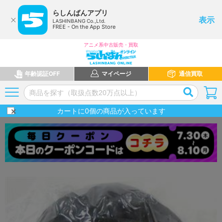
らしんばんアプリ
表示
LASHINBANG Co.,Ltd.
FREE - On the App Store
アニメ系中古販売・買取
年齢認証OFF
マイページ
通信買取
カートに
0
個の商品が入っています