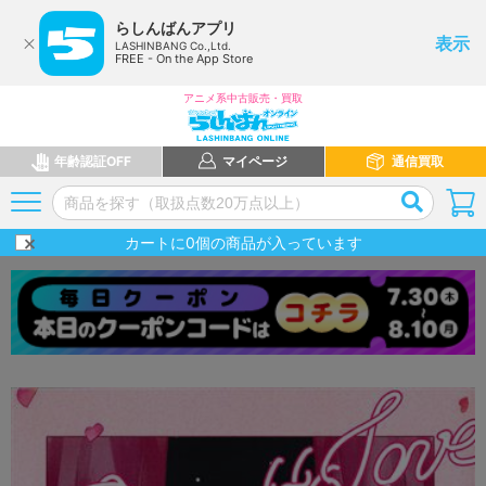
らしんばんアプリ
表示
LASHINBANG Co.,Ltd.
FREE - On the App Store
アニメ系中古販売・買取
年齢認証OFF
マイページ
通信買取
カートに
0
個の商品が入っています