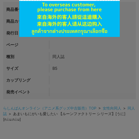
商品番号
L06225026
商品カテゴリ
女性向同人
発行日
2021年02月23日
ページ
種別
同人誌
サイズ
B5
カップリング
発売イベント
らしんばんオンライン（アニメ系グッズ中古販売）TOP
>
女性向同人
>
同人
誌
> あまいもにがいも愛したい 【ルーンファクトリー シリーズ】[うに]
[n.i.u.n.i.u]