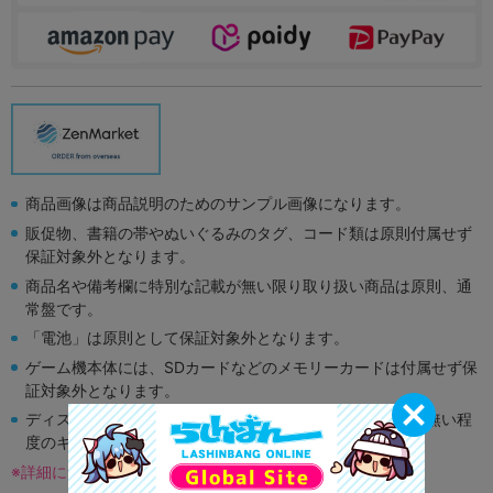
商品画像は商品説明のためのサンプル画像になります。
販促物、書籍の帯やぬいぐるみのタグ、コード類は原則付属せず
保証対象外となります。
商品名や備考欄に特別な記載が無い限り取り扱い商品は原則、通
常盤です。
「電池」は原則として保証対象外となります。
ゲーム機本体には、SDカードなどのメモリーカードは付属せず保
証対象外となります。
ディスク類の読み取り面のキズに関しまして再生に支障が無い程
度のキズがある場合がございます。
※詳細につきましてはコチラ