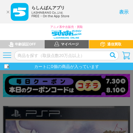
らしんばんアプリ
表示
LASHINBANG Co.,Ltd.
FREE - On the App Store
アニメ系中古販売・買取
年齢認証OFF
マイページ
通信買取
カートに
0
個の商品が入っています