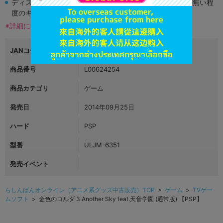
ディスク類の読み取り面のキズに関しまして再生に支障が無い程
度のキズがある場合がございます。
※詳細につきましてはコチラ
JANコード
4988615058028
商品番号
L00624254
商品カテゴリ
ゲーム
発売日
2014年09月25日
ハード
PSP
型番
ULJM-6351
発売イベント
らしんばんオンライン（アニメ系グッズ中古販売）TOP
>
ゲーム
>
TVゲー
ムソフト
> 金色のコルダ 3 Another Sky feat.天音学園 (通常版) 【PSP】