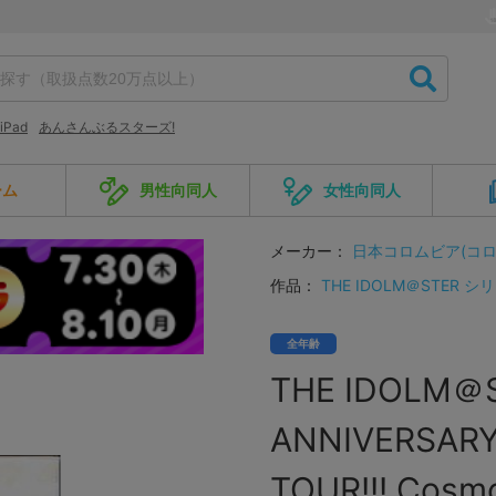
iPad
あんさんぶるスターズ!
ーム
男性向同人
女性向同人
メーカー：
日本コロムビア(コ
作品：
THE IDOLM＠STER シ
全年齢
THE IDOLM＠S
ANNIVERSAR
TOUR!!! Cosm