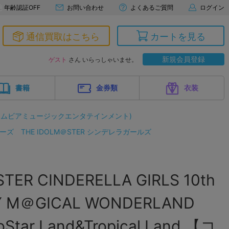
年齢認証OFF
お問い合わせ
よくあるご質問
ログイン
通信買取はこちら
カートを見る
新規会員登録
ゲスト
さん いらっしゃいませ。
書籍
金券類
衣装
ロムビアミュージックエンタテインメント)
リーズ
THE IDOLM＠STER シンデレラガールズ
TER CINDERELLA GIRLS 10th
Y M＠GICAL WONDERLAND
oStar Land&Tropical Land 【コ