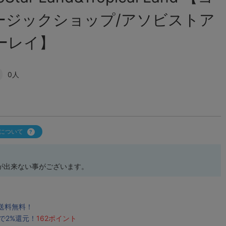
ージックショップ/アソビストア
ーレイ】
0人
について
が出来ない事がございます。
で送料無料！
で2%還元！
162ポイント