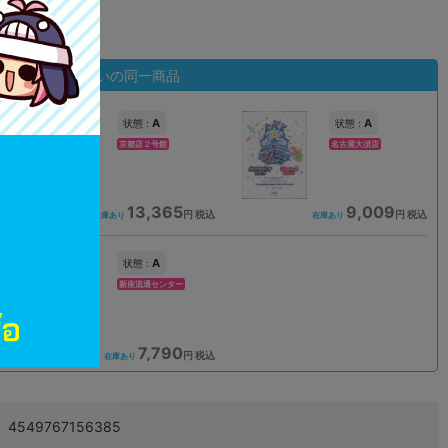
状態違いの同一商品
A
A
状態 :
状態 :
京都店２号館
名古屋大須店
13,365
9,009
込
円 税込
円 税込
在庫あり
在庫あり
A
状態 :
新座流通センター
7,790
込
円 税込
在庫あり
4549767156385