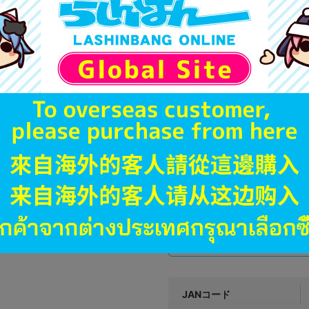
す。
※詳細につきましてはコチラ
A
状態 :
オンライン
7,790
円 税
品切状態
A
状態 :
金沢店
7,011
円 税
在庫あり
JANコード