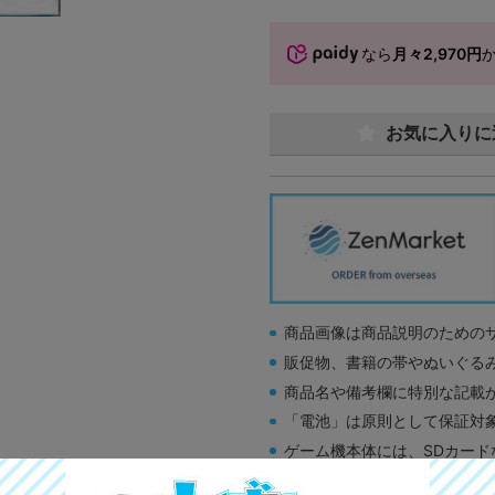
なら
月々2,970円
お気に入りに
商品画像は商品説明のための
販促物、書籍の帯やぬいぐる
商品名や備考欄に特別な記載
「電池」は原則として保証対
ゲーム機本体には、SDカー
ディスク類の読み取り面のキ