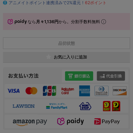
アニメイトポイント連携済みで2%還元！
62ポイント
なら
月々1,136円
から。分割手数料無料
品切状態
お気に入りに追加