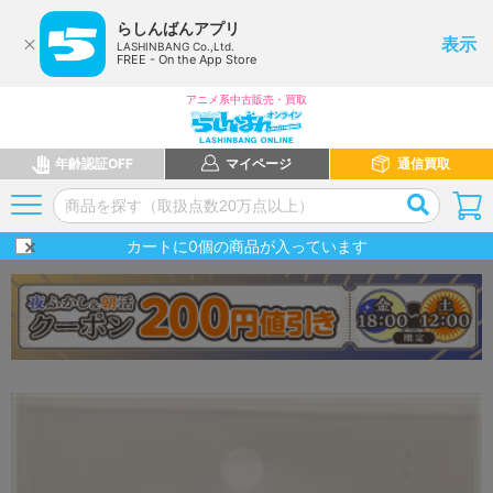
らしんばんアプリ
表示
LASHINBANG Co.,Ltd.
FREE - On the App Store
アニメ系中古販売・買取
年齢認証OFF
マイページ
通信買取
カートに
0
個の商品が入っています