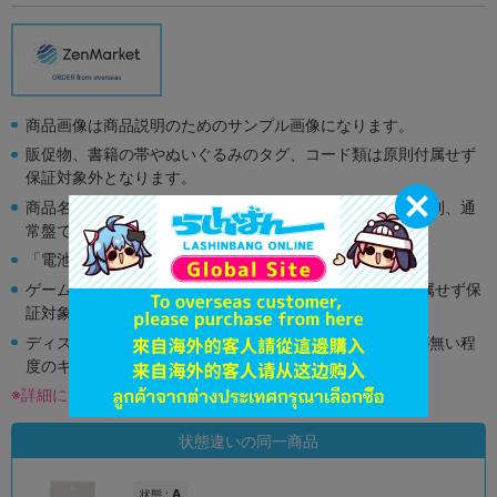
商品画像は商品説明のためのサンプル画像になります。
販促物、書籍の帯やぬいぐるみのタグ、コード類は原則付属せず
保証対象外となります。
商品名や備考欄に特別な記載が無い限り取り扱い商品は原則、通
常盤です。
「電池」は原則として保証対象外となります。
ゲーム機本体には、SDカードなどのメモリーカードは付属せず保
証対象外となります。
ディスク類の読み取り面のキズに関しまして再生に支障が無い程
度のキズがある場合がございます。
※詳細につきましてはコチラ
状態違いの同一商品
A
状態 :