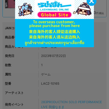
890
1,390
円 税込
円 税込
在庫あり
在庫あり
JANコード
4540774203413
商品番号
L06269541
商品カテゴリ
映像・音楽
発売日
2023年07月22日
枚数
1
属性
ゲーム
型番
LACZ-10165
アーティスト
283PRODUCTION SOLO PERFORMANCE
発売イベント
LIVE 我儘なまま