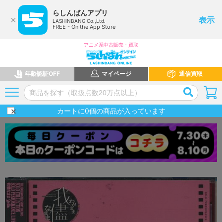
らしんばんアプリ
表示
LASHINBANG Co.,Ltd.
FREE - On the App Store
アニメ系中古販売・買取
年齢認証OFF
マイページ
通信買取
カートに
0
個の商品が入っています