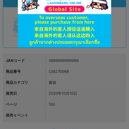
状態違いの同一商品
A
状態 :
オンライン
2,790
円 税込
品切状態
JANコード
4999999999999
商品番号
L06270068
商品カテゴリ
書籍
発売日
2020年10月10日
ページ
160
発売イベント