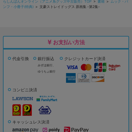
らしんばんオンライン（アニメ系グッズ中古販売）TOP
>
書籍
>
ムック・パ
ンフ・小冊子(特典)
> 文豪ストレイドッグス 原画集 -第2集-
お支払い方法
代金引換
銀行振込
クレジットカード決済
みずほ銀行、
ゆうちょ銀行
コンビニ決済
キャッシュレス決済