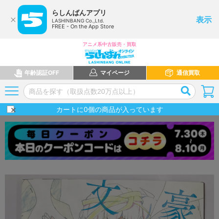
らしんばんアプリ
表示
LASHINBANG Co.,Ltd.
FREE - On the App Store
アニメ系中古販売・買取
年齢認証OFF
マイページ
通信買取
カートに
0
個の商品が入っています