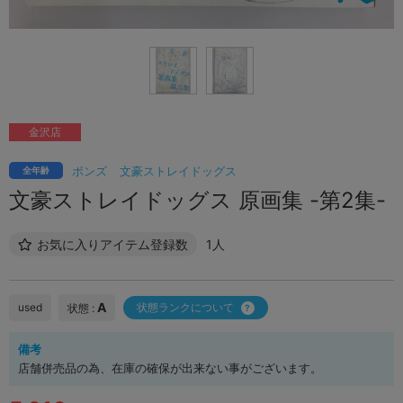
金沢店
ボンズ
文豪ストレイドッグス
全年齢
文豪ストレイドッグス 原画集 -第2集-
お気に入りアイテム登録数
1人
A
used
状態ランクについて
状態 :
備考
店舗併売品の為、在庫の確保が出来ない事がございます。