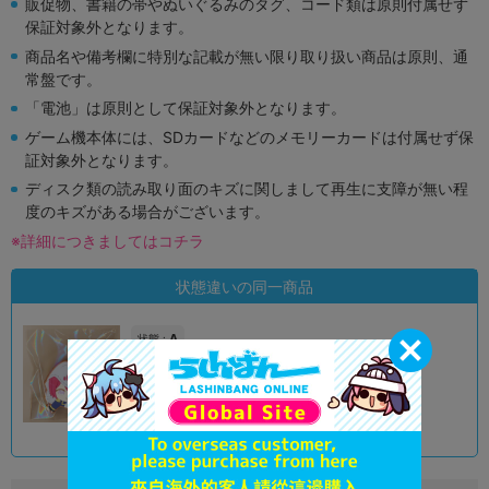
販促物、書籍の帯やぬいぐるみのタグ、コード類は原則付属せず
保証対象外となります。
商品名や備考欄に特別な記載が無い限り取り扱い商品は原則、通
常盤です。
「電池」は原則として保証対象外となります。
ゲーム機本体には、SDカードなどのメモリーカードは付属せず保
証対象外となります。
ディスク類の読み取り面のキズに関しまして再生に支障が無い程
度のキズがある場合がございます。
※詳細につきましてはコチラ
状態違いの同一商品
A
状態 :
オンライン
690
円 税込
品切状態