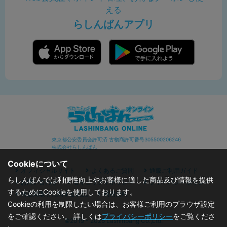
える
らしんばんアプリ
東京都公安委員会許可済 古物商許可番号305500206246
株式会社らしんばん
Cookieについて
オフィシャルサイト
よくあるご質問
通販ご利用ガイド
らしんばんでは利便性向上やお客様に適した商品及び情報を提供
お問い合わせ
セキュリティポリシー
プライバシーポリシー
するためにCookieを使用しております。
特定商取引に関する表記
利用規約
Cookieの利用を制限したい場合は、お客様ご利用のブラウザ設定
をご確認ください。 詳しくは
プライバシーポリシー
をご覧くださ
©2019 - 2026 Lashinbang Co.,Ltd.