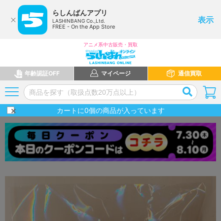
らしんばんアプリ
表示
LASHINBANG Co.,Ltd.
FREE - On the App Store
アニメ系中古販売・買取
年齢認証OFF
マイページ
通信買取
カートに
0
個の商品が入っています