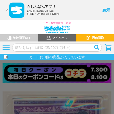
らしんばんアプリ
表示
LASHINBANG Co.,Ltd.
FREE - On the App Store
アニメ系中古販売・買取
年齢認証OFF
マイページ
通信買取
カートに
0
個の商品が入っています