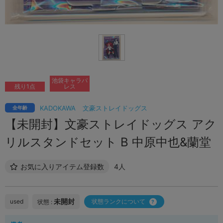
池袋キャラパ
残り1点
レス
KADOKAWA
文豪ストレイドッグス
全年齢
【未開封】文豪ストレイドッグス アク
リルスタンドセット B 中原中也&蘭堂
お気に入りアイテム登録数
4人
未開封
used
状態ランクについて
状態 :