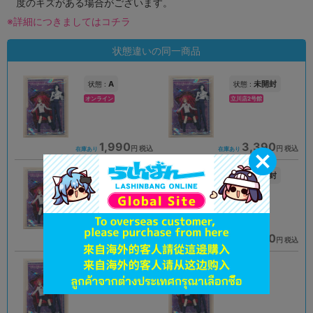
度のキズがある場合がございます。
※詳細につきましてはコチラ
状態違いの同一商品
A
未開封
状態 :
状態 :
オンライン
立川店2号館
1,990
3,390
円 税込
円 税込
在庫あり
在庫あり
A
未開封
状態 :
状態 :
大阪梅田店
岡山店
3,051
3,390
円 税込
円 税込
在庫あり
在庫あり
未開封
A
状態 :
状態 :
新宿マルイアネックス店
秋葉原店新館