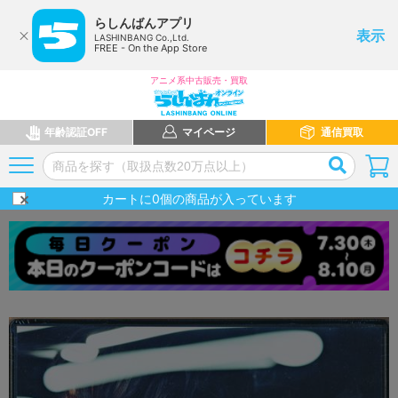
らしんばんアプリ
表示
LASHINBANG Co.,Ltd.
FREE - On the App Store
アニメ系中古販売・買取
年齢認証OFF
マイページ
通信買取
カートに
0
個の商品が入っています