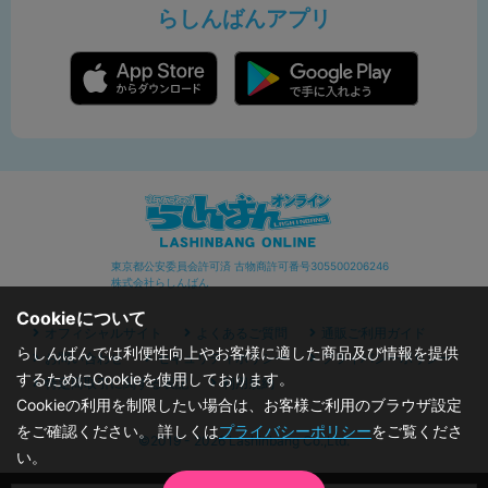
らしんばんアプリ
東京都公安委員会許可済 古物商許可番号305500206246
株式会社らしんばん
Cookieについて
オフィシャルサイト
よくあるご質問
通販ご利用ガイド
らしんばんでは利便性向上やお客様に適した商品及び情報を提供
お問い合わせ
セキュリティポリシー
プライバシーポリシー
するためにCookieを使用しております。
特定商取引に関する表記
利用規約
Cookieの利用を制限したい場合は、お客様ご利用のブラウザ設定
をご確認ください。 詳しくは
プライバシーポリシー
をご覧くださ
©2019 - 2026 Lashinbang Co.,Ltd.
い。