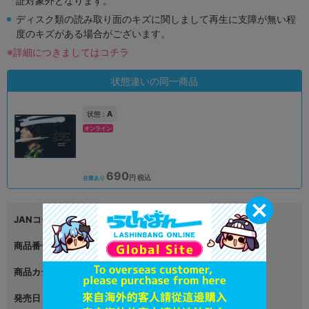
証対象外となります。
ディスク類の読み取り面のキズに関しまして再生に支障が無い程
度のキズがある場合がございます。
※詳細につきましてはコチラ
状態違いの同一商品
A
状態 :
オンライン
690
円 税込
在庫あり
JANコード
4988003873608
商品番号
L06278501
商品カテゴリ
映像・音楽
発売日
2022年02月09日