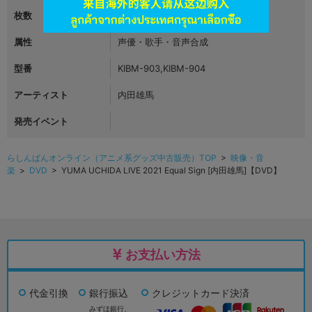
枚数
2
属性
声優・歌手・音声合成
型番
KIBM-903,KIBM-904
アーティスト
内田雄馬
発売イベント
らしんばんオンライン（アニメ系グッズ中古販売）TOP
>
映像・音
楽
>
DVD
> YUMA UCHIDA LIVE 2021 Equal Sign [内田雄馬]【DVD】
お支払い方法
代金引換
銀行振込
クレジットカード決済
みずほ銀行、