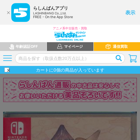
らしんばんアプリ
表示
LASHINBANG Co.,Ltd.
FREE - On the App Store
アニメ系中古販売・買取
年齢認証OFF
マイページ
通信買取
カートに
0
個の商品が入っています