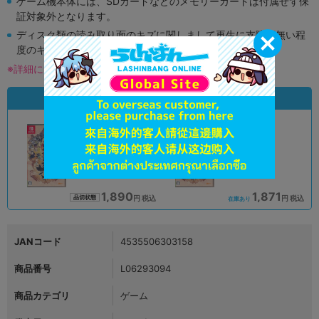
ゲーム機本体には、SDカードなどのメモリーカードは付属せず保
証対象外となります。
ディスク類の読み取り面のキズに関しまして再生に支障が無い程
度のキズがある場合がございます。
※詳細につきましてはコチラ
状態違いの同一商品
A
A
状態 :
状態 :
オンライン
浜松店
1,890
1,871
円 税込
円 税込
品切状態
在庫あり
JANコード
4535506303158
商品番号
L06293094
商品カテゴリ
ゲーム