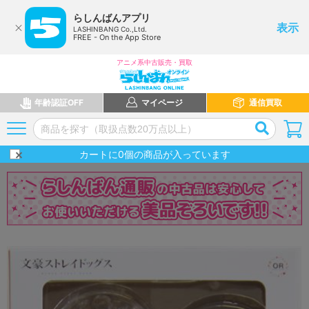
らしんばんアプリ
表示
LASHINBANG Co.,Ltd.
FREE - On the App Store
アニメ系中古販売・買取
年齢認証OFF
マイページ
通信買取
カートに
0
個の商品が入っています