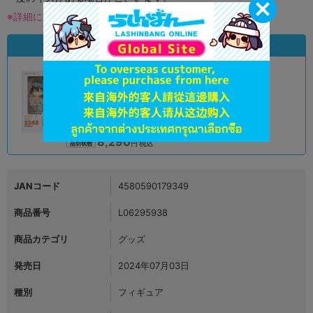
※詳細につきましてはコチラ
状態違いの同一商品
A
状態 :
オンライン
8,290
円 税込
品切状態
JANコード
4580590179349
商品番号
L06295938
商品カテゴリ
グッズ
発売日
2024年07月03日
種別
フィギュア