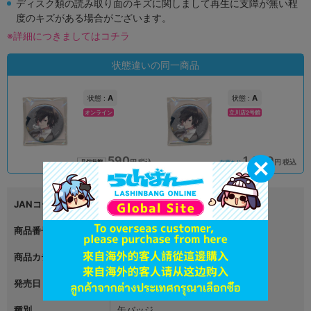
ディスク類の読み取り面のキズに関しまして再生に支障が無い程
度のキズがある場合がございます。
※詳細につきましてはコチラ
状態違いの同一商品
A
A
状態 :
状態 :
オンライン
立川店2号館
590
1,089
円 税込
円 税込
品切状態
在庫あり
JANコード
4541993108428
商品番号
L06310276
商品カテゴリ
グッズ
発売日
2022年12月03日
種別
缶バッジ