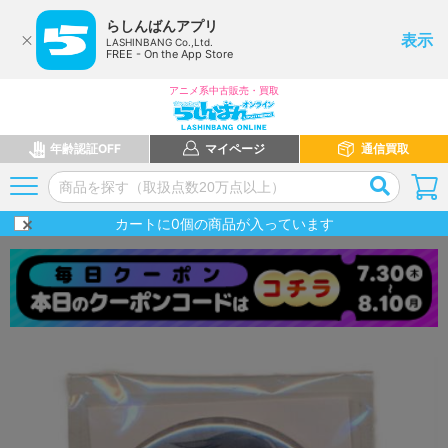
らしんばんアプリ
表示
LASHINBANG Co.,Ltd.
FREE - On the App Store
アニメ系中古販売・買取
年齢認証OFF
マイページ
通信買取
カートに
0
個の商品が入っています