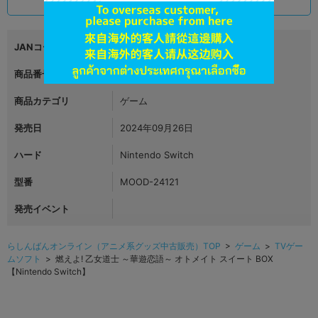
6,290
円 税込
品切状態
JANコード
4995857098392
商品番号
L06311803
商品カテゴリ
ゲーム
発売日
2024年09月26日
ハード
Nintendo Switch
型番
MOOD-24121
発売イベント
らしんばんオンライン（アニメ系グッズ中古販売）TOP
>
ゲーム
>
TVゲー
ムソフト
> 燃えよ! 乙女道士 ～華遊恋語～ オトメイト スイート BOX
【Nintendo Switch】