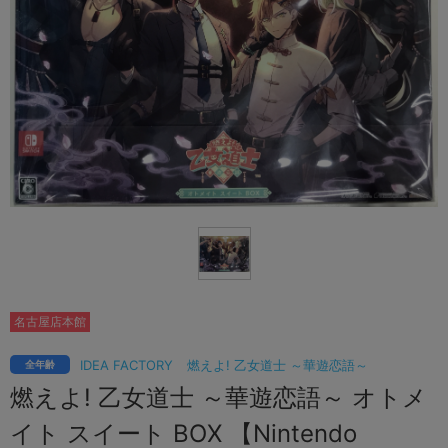
名古屋店本館
IDEA FACTORY
燃えよ! 乙女道士 ～華遊恋語～
全年齢
燃えよ! 乙女道士 ～華遊恋語～ オトメ
イト スイート BOX 【Nintendo