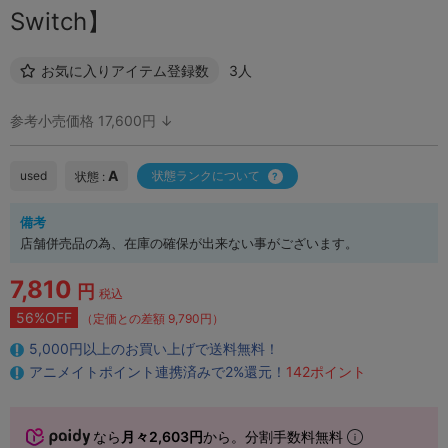
Switch】
お気に入りアイテム登録数
3人
参考小売価格 17,600円 ↓
A
used
状態ランクについて
状態 :
備考
店舗併売品の為、在庫の確保が出来ない事がございます。
7,810
円
税込
56%OFF
（定価との差額 9,790円）
5,000円以上のお買い上げで送料無料！
アニメイトポイント連携済みで2%還元！
142ポイント
なら
月々2,603円
から。分割手数料無料