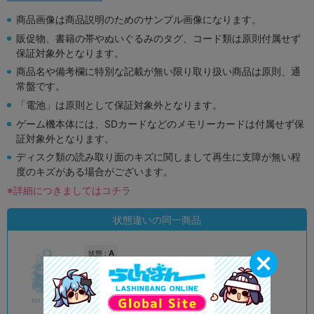
商品画像は商品説明のためのサンプル画像になります。
販促物、書籍の帯やぬいぐるみのタグ、コード類は原則付属せず
保証対象外となります。
商品名や備考欄に特別な記載が無い限り取り扱い商品は原則、通
常盤です。
「電池」は原則として保証対象外となります。
ゲーム機本体には、SDカードなどのメモリーカードは付属せず保
証対象外となります。
ディスク類の読み取り面のキズに関しまして再生に支障が無い程
度のキズがある場合がございます。
※詳細につきましてはコチラ
状態違いの同一商品
A
状態 :
オンライン