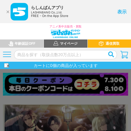
らしんばんアプリ
表示
LASHINBANG Co.,Ltd.
FREE - On the App Store
アニメ系中古販売・買取
年齢認証OFF
マイページ
通信買取
カートに
0
個の商品が入っています