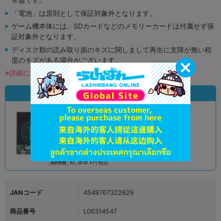
「電池」は原則として保証対象外となります。
ゲーム機本体には、SDカードなどのメモリーカードは付属せず保
証対象外となります。
ディスク類の読み取り面のキズに関しまして再生に支障が無い程
度のキズがある場合がございます。
※詳細につきましてはコチラ
状態違いの同一商品
A
状態 :
オンライン
6,991
円 税込
品切状態
JANコード
4549767322629
商品番号
L06314547