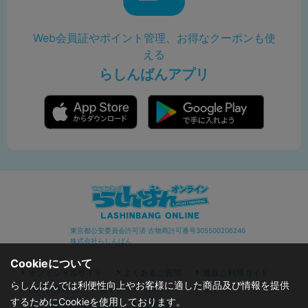
Web会員証やポイント管理、お得なクーポンも使
える
らしんばんアプリ
東京都公安委員会許可済 古物商許可番号305500206246
株式会社らしんばん
Cookieについて
オフィシャルサイト
よくあるご質問
通販ご利用ガイド
らしんばんでは利便性向上やお客様に適した商品及び情報を提供
お問い合わせ
セキュリティポリシー
プライバシーポリシー
するためにCookieを使用しております。
特定商取引に関する表記
利用規約