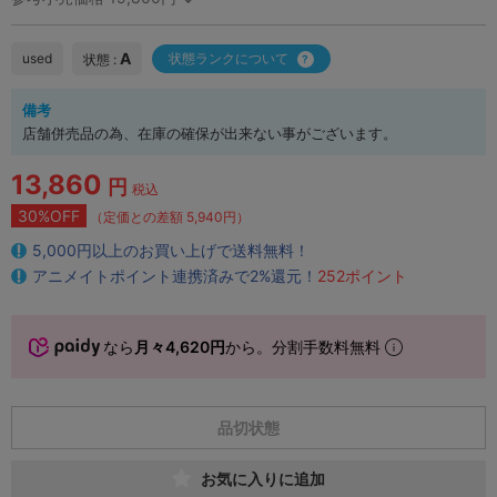
A
used
状態ランクについて
状態 :
備考
店舗併売品の為、在庫の確保が出来ない事がございます。
13,860
円
税込
30%OFF
（定価との差額 5,940円）
5,000円以上のお買い上げで送料無料！
アニメイトポイント連携済みで2%還元！
252ポイント
なら
月々4,620円
から。分割手数料無料
品切状態
お気に入りに追加