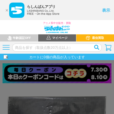
らしんばんアプリ
表示
LASHINBANG Co.,Ltd.
FREE - On the App Store
アニメ系中古販売・買取
年齢認証OFF
マイページ
通信買取
カートに
0
個の商品が入っています