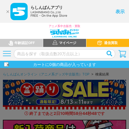
らしんばんアプリ
表示
LASHINBANG Co.,Ltd.
FREE - On the App Store
アニメ系中古販売・買取
年齢認証OFF
マイページ
通信買取
カートに
0
個の商品が入っています
らしんばんオンライン（アニメ系グッズ中古販売）TOP
> 検索結果
終了まであと
2
日
10
時間
58
分
43
秒
3
7
です