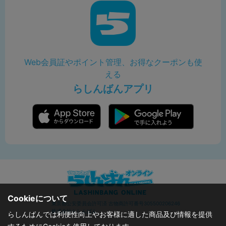
Web会員証やポイント管理、お得なクーポンも使
える
らしんばんアプリ
Cookieについて
東京都公安委員会許可済 古物商許可番号305500206246
株式会社らしんばん
らしんばんでは利便性向上やお客様に適した商品及び情報を提供