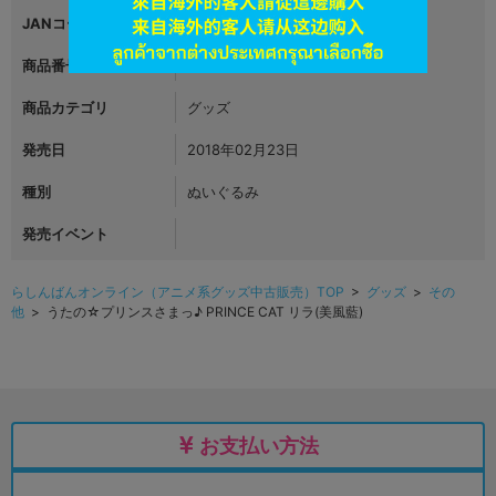
JANコード
商品番号
L06315193
商品カテゴリ
グッズ
発売日
2018年02月23日
種別
ぬいぐるみ
発売イベント
らしんばんオンライン（アニメ系グッズ中古販売）TOP
>
グッズ
>
その
他
> うたの☆プリンスさまっ♪ PRINCE CAT リラ(美風藍)
お支払い方法