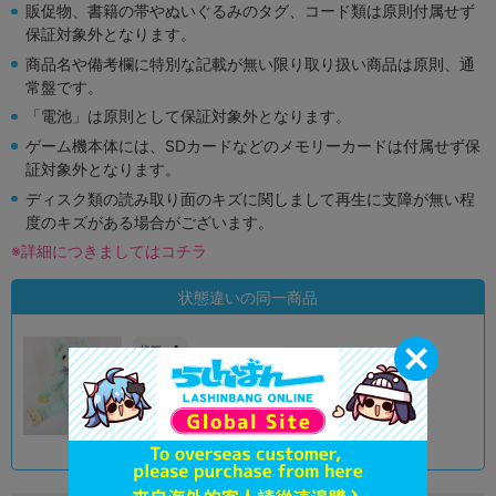
販促物、書籍の帯やぬいぐるみのタグ、コード類は原則付属せず
保証対象外となります。
商品名や備考欄に特別な記載が無い限り取り扱い商品は原則、通
常盤です。
「電池」は原則として保証対象外となります。
ゲーム機本体には、SDカードなどのメモリーカードは付属せず保
証対象外となります。
ディスク類の読み取り面のキズに関しまして再生に支障が無い程
度のキズがある場合がございます。
※詳細につきましてはコチラ
状態違いの同一商品
A
状態 :
オンライン
1,990
円 税込
品切状態