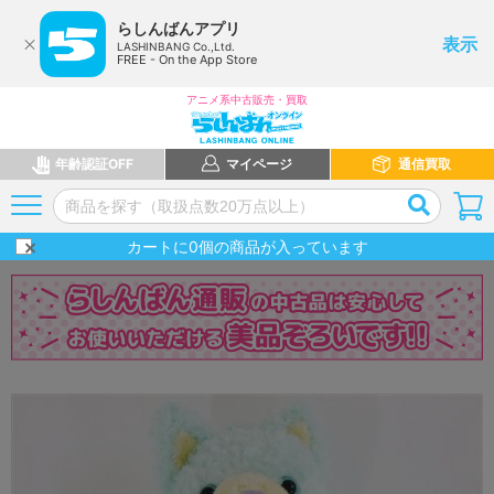
らしんばんアプリ
表示
LASHINBANG Co.,Ltd.
FREE - On the App Store
アニメ系中古販売・買取
年齢認証OFF
マイページ
通信買取
カートに
0
個の商品が入っています