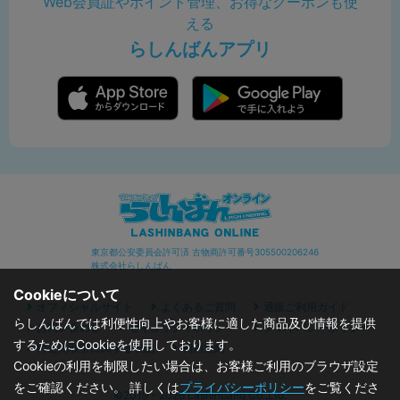
Web会員証やポイント管理、お得なクーポンも使
える
らしんばんアプリ
東京都公安委員会許可済 古物商許可番号305500206246
株式会社らしんばん
Cookieについて
オフィシャルサイト
よくあるご質問
通販ご利用ガイド
らしんばんでは利便性向上やお客様に適した商品及び情報を提供
お問い合わせ
セキュリティポリシー
プライバシーポリシー
するためにCookieを使用しております。
特定商取引に関する表記
利用規約
Cookieの利用を制限したい場合は、お客様ご利用のブラウザ設定
をご確認ください。 詳しくは
プライバシーポリシー
をご覧くださ
©2019 - 2026 Lashinbang Co.,Ltd.