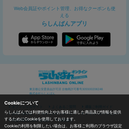
Web会員証やポイント管理、お得なクーポンも使
える
らしんばんアプリ
東京都公安委員会許可済 古物商許可番号305500206246
株式会社らしんばん
Cookieについて
オフィシャルサイト
よくあるご質問
通販ご利用ガイド
らしんばんでは利便性向上やお客様に適した商品及び情報を提供
お問い合わせ
セキュリティポリシー
プライバシーポリシー
するためにCookieを使用しております。
特定商取引に関する表記
利用規約
Cookieの利用を制限したい場合は、お客様ご利用のブラウザ設定