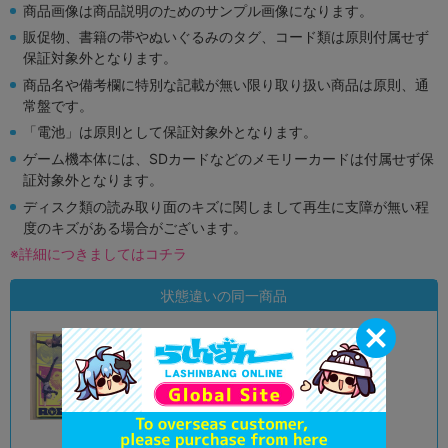
商品画像は商品説明のためのサンプル画像になります。
販促物、書籍の帯やぬいぐるみのタグ、コード類は原則付属せず
保証対象外となります。
商品名や備考欄に特別な記載が無い限り取り扱い商品は原則、通
常盤です。
「電池」は原則として保証対象外となります。
ゲーム機本体には、SDカードなどのメモリーカードは付属せず保
証対象外となります。
ディスク類の読み取り面のキズに関しまして再生に支障が無い程
度のキズがある場合がございます。
※詳細につきましてはコチラ
状態違いの同一商品
A
状態 :
京都店２号館
3,390
円 税込
在庫あり