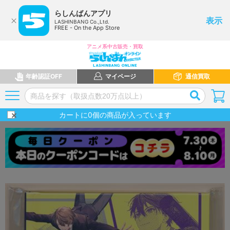
らしんばんアプリ
表示
LASHINBANG Co.,Ltd.
FREE - On the App Store
アニメ系中古販売・買取
年齢認証OFF
マイページ
通信買取
カートに
0
個の商品が入っています