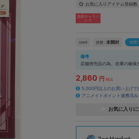
お気に入りアイテム登録数
池袋キャラパ
レス
未開封
used
状態
状態 :
備考
店舗併売品の為、在庫の確保
2,860
円
税込
5,000円以上のお買い上げ
アニメイトポイント連携済み
お気に入りに