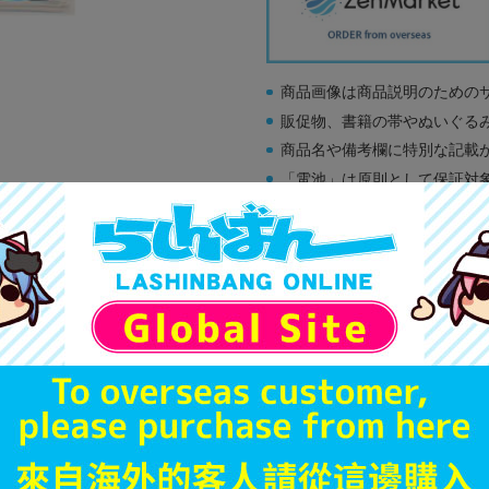
商品画像は商品説明のための
販促物、書籍の帯やぬいぐる
商品名や備考欄に特別な記載
「電池」は原則として保証対
ゲーム機本体には、SDカー
ディスク類の読み取り面のキ
す。
※詳細につきましてはコチラ
A
状態 :
オンライン
990
円 税
品切状態