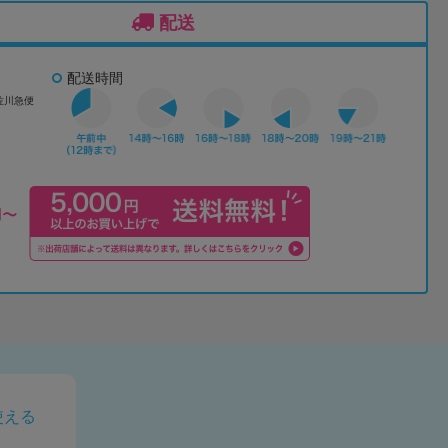
配送
配送時間
佐川急便
使える