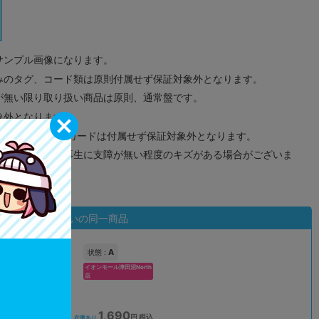
サンプル画像になります。
みのタグ、コード類は原則付属せず保証対象外となります。
が無い限り取り扱い商品は原則、通常盤です。
象外となります。
ドなどのメモリーカードは付属せず保証対象外となります。
ズに関しまして再生に支障が無い程度のキズがある場合がございま
状態違いの同一商品
A
状態 :
イオンモール津田沼North
店
1,690
込
円 税込
在庫あり