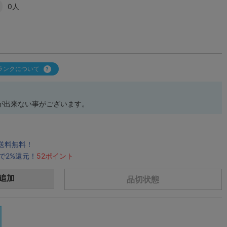
0人
ランクについて
が出来ない事がございます。
で送料無料！
で2%還元！
52ポイント
追加
品切状態