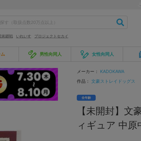
呪術廻戦
いれいす
プロジェクトセカイ
ーム
男性向同人
女性向同人
メーカー：
KADOKAWA
作品：
文豪ストレイドッグス
全年齢
【未開封】文
ィギュア 中原