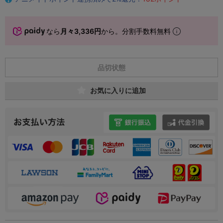
なら
月々3,336円
から。分割手数料無料
品切状態
お気に入りに追加