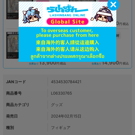
オンライン
オンライン
11,900
11,900
円 税込
円 税込
在庫あり
在庫あり
未開封
未開封
状態 :
状態 :
札幌店本館
立川店2号館
13,900
14,900
円 税込
円 税込
在庫あり
在庫あり
JANコード
4534530784421
商品番号
L06330765
商品カテゴリ
グッズ
発売日
2024年02月15日
種別
フィギュア