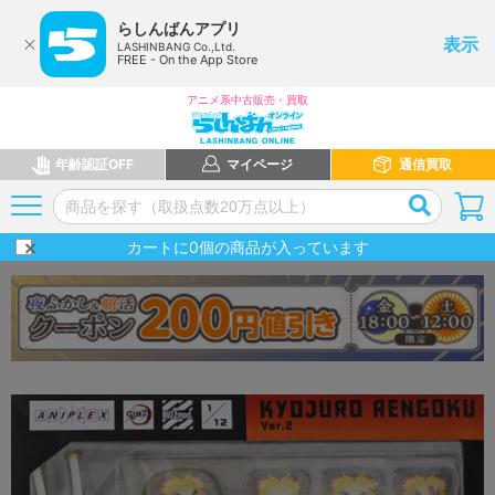
らしんばんアプリ
表示
LASHINBANG Co.,Ltd.
FREE - On the App Store
アニメ系中古販売・買取
年齢認証OFF
マイページ
通信買取
カートに
0
個の商品が入っています