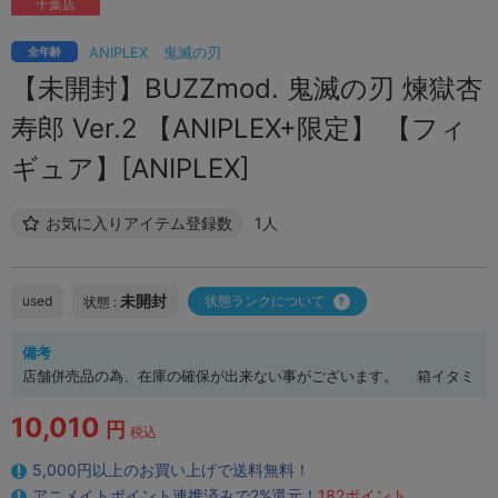
千葉店
ANIPLEX
鬼滅の刃
全年齢
【未開封】BUZZmod. 鬼滅の刃 煉獄杏
寿郎 Ver.2 【ANIPLEX+限定】 【フィ
ギュア】[ANIPLEX]
お気に入りアイテム登録数
1人
未開封
used
状態ランクについて
状態 :
備考
店舗併売品の為、在庫の確保が出来ない事がございます。 箱イタミ
10,010
円
税込
5,000円以上のお買い上げで送料無料！
アニメイトポイント連携済みで2%還元！
182ポイント