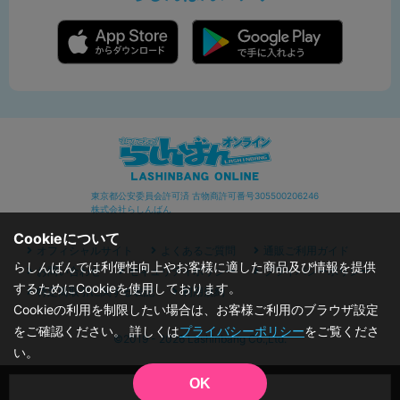
東京都公安委員会許可済 古物商許可番号305500206246
株式会社らしんばん
Cookieについて
オフィシャルサイト
よくあるご質問
通販ご利用ガイド
らしんばんでは利便性向上やお客様に適した商品及び情報を提供
お問い合わせ
セキュリティポリシー
プライバシーポリシー
するためにCookieを使用しております。
特定商取引に関する表記
利用規約
Cookieの利用を制限したい場合は、お客様ご利用のブラウザ設定
をご確認ください。 詳しくは
プライバシーポリシー
をご覧くださ
©2019 - 2026 Lashinbang Co.,Ltd.
い。
OK
品切状態