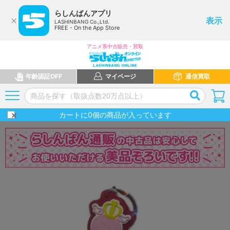
らしんばんアプリ
表示
LASHINBANG Co.,Ltd.
FREE - On the App Store
アニメ系中古販売・買取
年齢認証OFF
マイページ
通信買取
カートに
0
個の商品が入っています