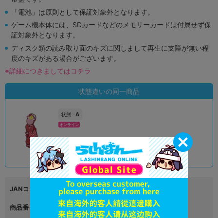
「電池」は原則として保証対象外となります。
ゲーム機本体には、SDカードなどのメモリーカードは付属せず保
証対象外となります。
ディスク類の読み取り面のキズに関しまして再生に支障が無い程
度のキズがある場合がございます。
※詳細につきましてはコチラ
状態違いの同一商品
A
状態 :
オンライン
790
円 税込
在庫あり
JANコード
4570148081330
商品番号
L06333053