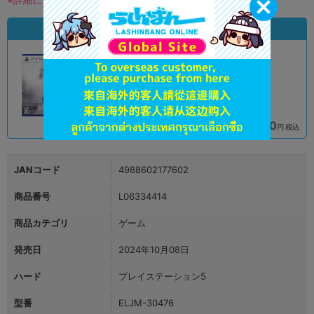
状態違いの同一商品
A
A
状態 :
状態 :
オンライン
大宮店
4,190
4,490
円 税込
円 税込
品切状態
在庫あり
JANコード
4988602177602
商品番号
L06334414
商品カテゴリ
ゲーム
発売日
2024年10月08日
ハード
プレイステーション5
型番
ELJM-30476