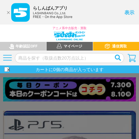
らしんばんアプリ
表示
LASHINBANG Co.,Ltd.
FREE - On the App Store
アニメ系中古販売・買取
年齢認証OFF
マイページ
通信買取
カートに
0
個の商品が入っています