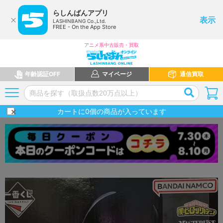
らしんばんアプリ
表示
LASHINBANG Co.,Ltd.
FREE - On the App Store
アニメ系中古販売・買取
年齢認証OFF
マイページ
通信買取
カートに
0
個の商品が入っています