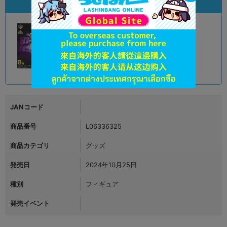
状態違いの同一商品
A
状態 :
オンライン
2,990
円 税込
品切状態
JANコード
商品番号
L06336325
商品カテゴリ
グッズ
発売日
2024年10月25日
種別
フィギュア
発売イベント