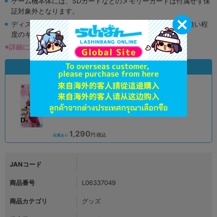
ゲーム機本体には、SDカードなどのメモリーカードは付属せず保
証対象外となります。
ディスク類の読み取り面のキズに関しまして再生に支障が無い程
度のキズがある場合がございます。
※詳細につきましてはコチラ
状態違いの同一商品
A
状態 :
横浜店
1,290
円 税込
在庫あり
JANコード
商品番号
L06337049
商品カテゴリ
グッズ