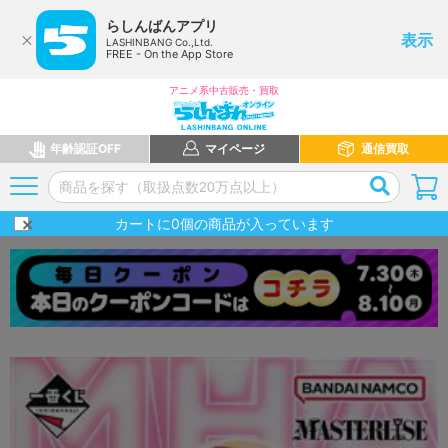
らしんばんアプリ
表示
LASHINBANG Co.,Ltd.
FREE - On the App Store
アニメ系中古販売・買取
年齢認証OFF
マイページ
通信買取
カートに
0
個の商品が入っています