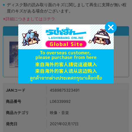
ディスク類の読み取り面のキズに関しまして再生に支障が無い程
度のキズがある場合がございます。
※詳細につきましてはコチラ
状態違いの同一商品
A
状態 :
オンライン
15,901
円 税込
品切状態
JANコード
4589875323491
商品番号
L06339992
商品カテゴリ
映像・音楽
発売日
2021年02月17日