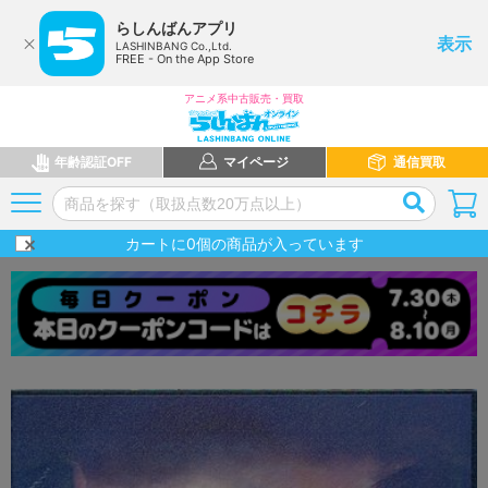
らしんばんアプリ
表示
LASHINBANG Co.,Ltd.
FREE - On the App Store
アニメ系中古販売・買取
年齢認証OFF
マイページ
通信買取
カートに
0
個の商品が入っています