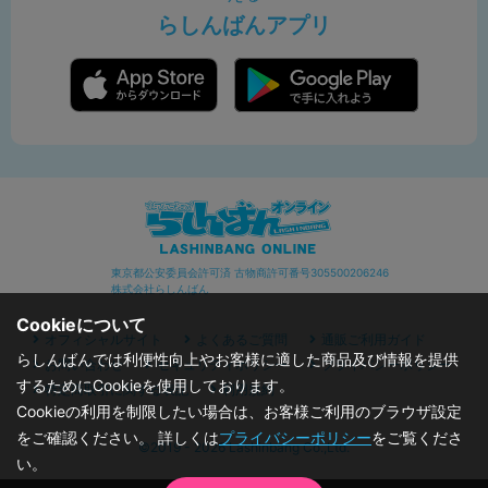
らしんばんアプリ
東京都公安委員会許可済 古物商許可番号305500206246
株式会社らしんばん
Cookieについて
オフィシャルサイト
よくあるご質問
通販ご利用ガイド
らしんばんでは利便性向上やお客様に適した商品及び情報を提供
お問い合わせ
セキュリティポリシー
プライバシーポリシー
するためにCookieを使用しております。
特定商取引に関する表記
利用規約
Cookieの利用を制限したい場合は、お客様ご利用のブラウザ設定
をご確認ください。 詳しくは
プライバシーポリシー
をご覧くださ
©2019 - 2026 Lashinbang Co.,Ltd.
い。