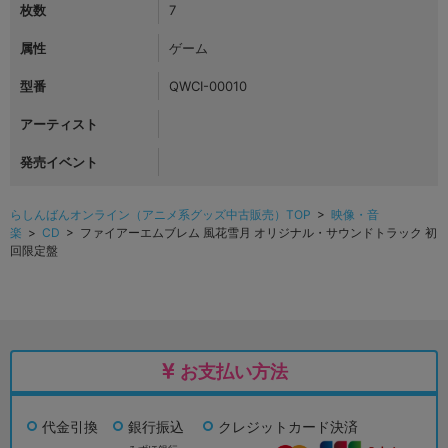
枚数
7
属性
ゲーム
型番
QWCI-00010
アーティスト
発売イベント
らしんばんオンライン（アニメ系グッズ中古販売）TOP
>
映像・音
楽
>
CD
> ファイアーエムブレム 風花雪月 オリジナル・サウンドトラック 初
回限定盤
お支払い方法
代金引換
銀行振込
クレジットカード決済