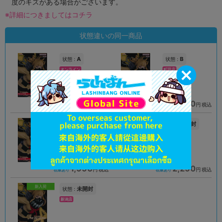
度のキズがある場合がございます。
※詳細につきましてはコチラ
状態違いの同一商品
A
B
状態 :
状態 :
オンライン
町田店
2,290
1,890
円 税込
円 税込
品切状態
在庫あり
A
未開封
状態 :
状態 :
新座流通センター
松山店
1,990
2,290
円 税込
円 税込
在庫あり
在庫あり
新入荷
未開封
状態 :
新潟店