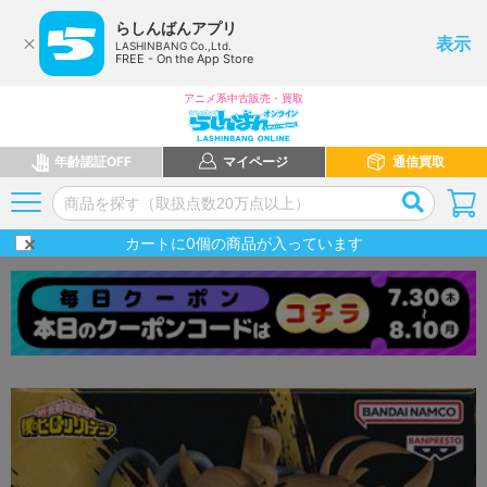
らしんばんアプリ
表示
LASHINBANG Co.,Ltd.
FREE - On the App Store
アニメ系中古販売・買取
年齢認証OFF
マイページ
通信買取
カートに
0
個の商品が入っています