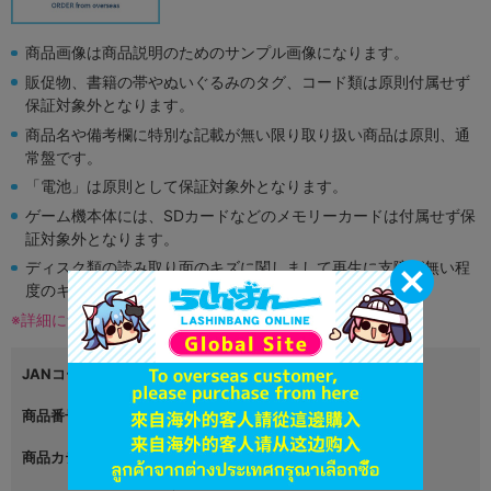
商品画像は商品説明のためのサンプル画像になります。
販促物、書籍の帯やぬいぐるみのタグ、コード類は原則付属せず
保証対象外となります。
商品名や備考欄に特別な記載が無い限り取り扱い商品は原則、通
常盤です。
「電池」は原則として保証対象外となります。
ゲーム機本体には、SDカードなどのメモリーカードは付属せず保
証対象外となります。
ディスク類の読み取り面のキズに関しまして再生に支障が無い程
度のキズがある場合がございます。
※詳細につきましてはコチラ
JANコード
4549743885322
商品番号
L06343412
商品カテゴリ
グッズ