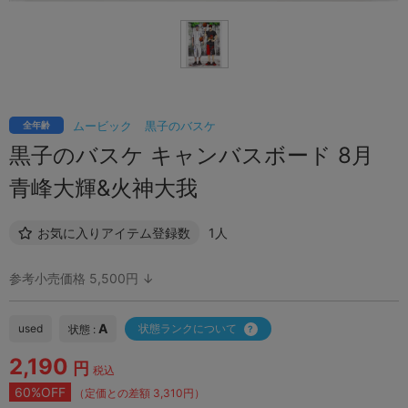
ムービック
黒子のバスケ
全年齢
黒子のバスケ キャンバスボード 8月
青峰大輝&火神大我
お気に入りアイテム登録数
1人
参考小売価格 5,500円 ↓
A
used
状態ランクについて
状態 :
2,190
円
税込
60%OFF
（定価との差額 3,310円）