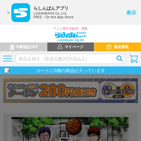
らしんばんアプリ
表示
LASHINBANG Co.,Ltd.
FREE - On the App Store
アニメ系中古販売・買取
年齢認証OFF
マイページ
通信買取
カートに
0
個の商品が入っています