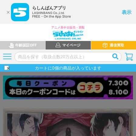
らしんばんアプリ
表示
LASHINBANG Co.,Ltd.
FREE - On the App Store
アニメ系中古販売・買取
年齢認証OFF
マイページ
通信買取
カートに
0
個の商品が入っています