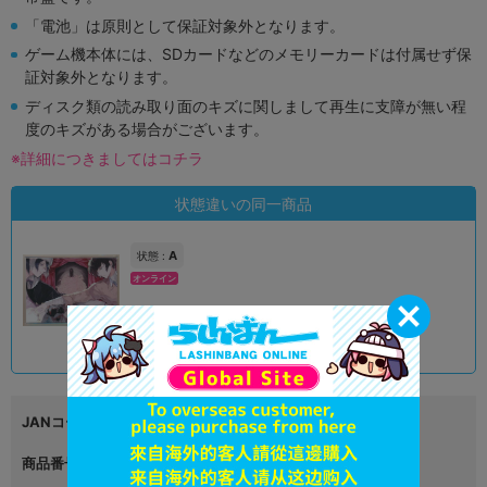
「電池」は原則として保証対象外となります。
ゲーム機本体には、SDカードなどのメモリーカードは付属せず保
証対象外となります。
ディスク類の読み取り面のキズに関しまして再生に支障が無い程
度のキズがある場合がございます。
※詳細につきましてはコチラ
状態違いの同一商品
A
状態 :
オンライン
1,491
円 税込
品切状態
JANコード
商品番号
L06348182