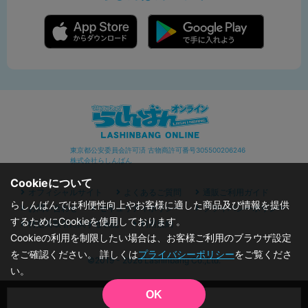
東京都公安委員会許可済 古物商許可番号305500206246
株式会社らしんばん
Cookieについて
オフィシャルサイト
よくあるご質問
通販ご利用ガイド
らしんばんでは利便性向上やお客様に適した商品及び情報を提供
お問い合わせ
セキュリティポリシー
プライバシーポリシー
するためにCookieを使用しております。
特定商取引に関する表記
利用規約
Cookieの利用を制限したい場合は、お客様ご利用のブラウザ設定
をご確認ください。 詳しくは
プライバシーポリシー
をご覧くださ
©2019 - 2026 Lashinbang Co.,Ltd.
い。
OK
品切状態