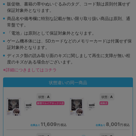
販促物、書籍の帯やぬいぐるみのタグ、コード類は原則付属せず
保証対象外となります。
商品名や備考欄に特別な記載が無い限り取り扱い商品は原則、通
常盤です。
「電池」は原則として保証対象外となります。
ゲーム機本体には、SDカードなどのメモリーカードは付属せず保
証対象外となります。
ディスク類の読み取り面のキズに関しまして再生に支障が無い程
度のキズがある場合がございます。
※詳細につきましてはコチラ
状態違いの同一商品
A
A
状態 :
状態 :
新宿マルイアネックス店
姫路店
11,609
8,001
円 税込
円 税込
在庫あり
在庫あり