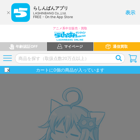
らしんばんアプリ
表示
LASHINBANG Co.,Ltd.
FREE - On the App Store
アニメ系中古販売・買取
年齢認証OFF
マイページ
通信買取
カートに
0
個の商品が入っています