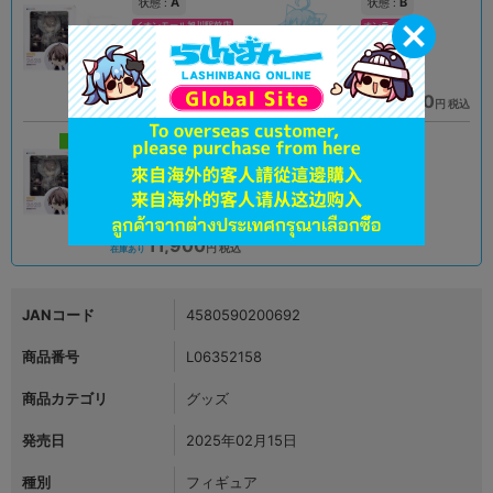
A
B
状態 :
状態 :
イオンモール旭川駅前店
オンライン
11,900
9,790
円 税込
円 税込
在庫あり
在庫あり
新入荷
未開封
状態 :
イオンモール高岡店
11,900
円 税込
在庫あり
JANコード
4580590200692
商品番号
L06352158
商品カテゴリ
グッズ
発売日
2025年02月15日
種別
フィギュア