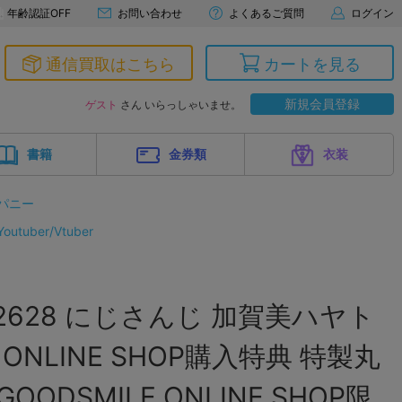
年齢認証OFF
お問い合わせ
よくあるご質問
ログイン
通信買取はこちら
カートを見る
新規会員登録
ゲスト
さん いらっしゃいませ。
書籍
金券類
衣装
パニー
tuber/Vtuber
2628 にじさんじ 加賀美ハヤト
E ONLINE SHOP購入特典 特製丸
OODSMILE ONLINE SHOP限