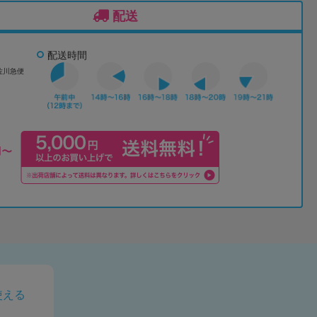
配送
配送時間
佐川急便
使える