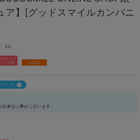
ュア】[グッドスマイルカンパニ
2人
宿マルイア
ックス店
お宝品
について
が出来ない事がございます。