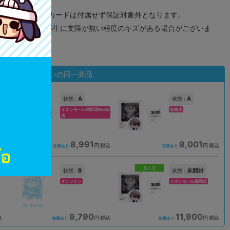
象外となります。
ドなどのメモリーカードは付属せず保証対象外となります。
ズに関しまして再生に支障が無い程度のキズがある場合がございま
状態違いの同一商品
A
A
状態 :
状態 :
イオンモール津田沼North
姫路店
店
8,991
8,001
込
円 税込
円 税込
在庫あり
在庫あり
新入荷
B
未開封
状態 :
状態 :
オンライン
イオンモール高岡店
9,790
11,900
込
円 税込
円 税込
在庫あり
在庫あり