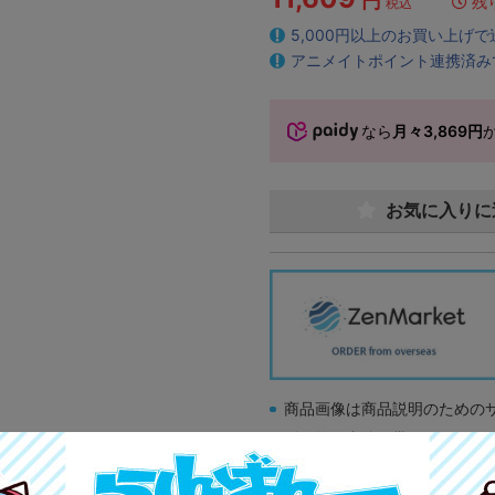
円
残
税込
5,000円以上のお買い上げ
アニメイトポイント連携済み
なら
月々3,869円
お気に入りに
商品画像は商品説明のための
販促物、書籍の帯やぬいぐる
商品名や備考欄に特別な記載