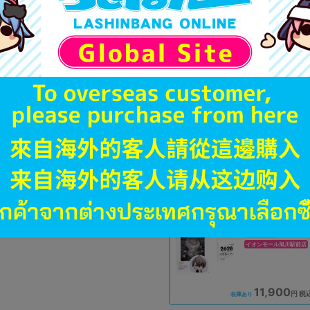
「電池」は原則として保証対
ゲーム機本体には、SDカー
ディスク類の読み取り面のキ
す。
※詳細につきましてはコチラ
A
状態 :
オンライン
9,990
円 税
在庫あり
A
状態 :
イオンモール旭川駅前店
11,900
円 税
在庫あり