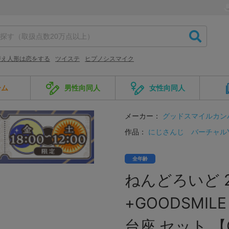
替え人形は恋をする
ツイステ
ヒプノシスマイク
ーム
男性向同人
女性向同人
メーカー：
グッドスマイルカン
作品：
にじさんじ
バーチャルYou
全年齢
ねんどろいど 
+GOODSMIL
台座 セット 【G