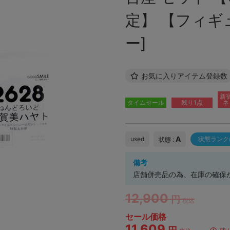
定】 【フィギ
ー]
お気に入りアイテム登録数
新
タイムセール
残り1点
ネ
A
used
状態ランク
状態 :
備考
店舗併売品の為、在庫の確保
12,900
円
税込
セール価格
11,609