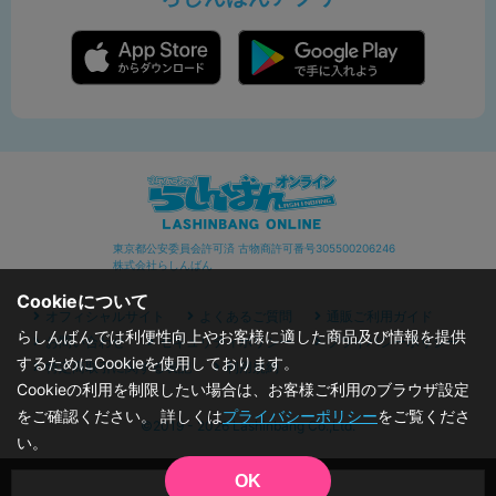
東京都公安委員会許可済 古物商許可番号305500206246
株式会社らしんばん
Cookieについて
オフィシャルサイト
よくあるご質問
通販ご利用ガイド
らしんばんでは利便性向上やお客様に適した商品及び情報を提供
お問い合わせ
セキュリティポリシー
プライバシーポリシー
するためにCookieを使用しております。
特定商取引に関する表記
利用規約
Cookieの利用を制限したい場合は、お客様ご利用のブラウザ設定
をご確認ください。 詳しくは
プライバシーポリシー
をご覧くださ
©2019 - 2026 Lashinbang Co.,Ltd.
い。
OK
品切状態