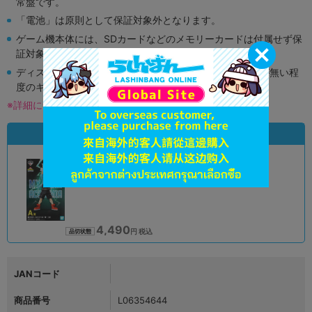
常盤です。
「電池」は原則として保証対象外となります。
ゲーム機本体には、SDカードなどのメモリーカードは付属せず保
証対象外となります。
ディスク類の読み取り面のキズに関しまして再生に支障が無い程
度のキズがある場合がございます。
※詳細につきましてはコチラ
状態違いの同一商品
A
状態 :
オンライン
4,490
円 税込
品切状態
JANコード
商品番号
L06354644