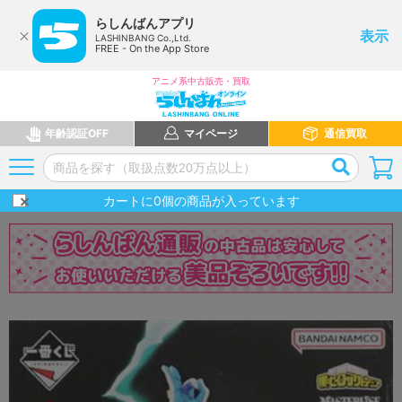
らしんばんアプリ
表示
LASHINBANG Co.,Ltd.
FREE - On the App Store
アニメ系中古販売・買取
年齢認証OFF
マイページ
通信買取
カートに
0
個の商品が入っています