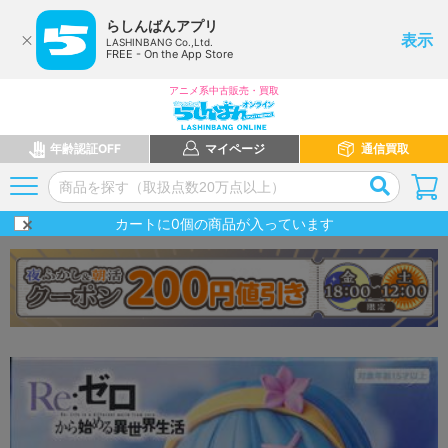
らしんばんアプリ
表示
LASHINBANG Co.,Ltd.
FREE - On the App Store
アニメ系中古販売・買取
年齢認証OFF
マイページ
通信買取
カートに
0
個の商品が入っています