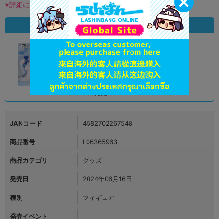
※詳細につきましてはコチラ
状態違いの同一商品
A
状態 :
オンライン
990
円 税込
品切状態
JANコード
4582702267548
商品番号
L06365963
商品カテゴリ
グッズ
発売日
2024年06月16日
種別
フィギュア
発売イベント