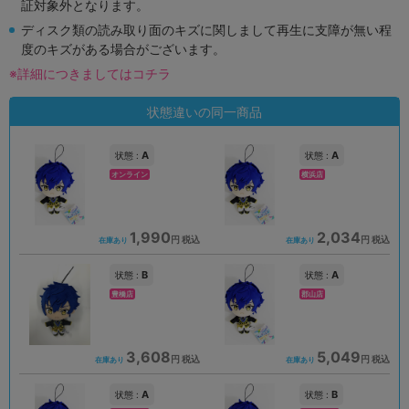
証対象外となります。
ディスク類の読み取り面のキズに関しまして再生に支障が無い程
度のキズがある場合がございます。
※詳細につきましてはコチラ
状態違いの同一商品
A
A
状態 :
状態 :
オンライン
横浜店
1,990
2,034
円 税込
円 税込
在庫あり
在庫あり
B
A
状態 :
状態 :
豊橋店
郡山店
3,608
5,049
円 税込
円 税込
在庫あり
在庫あり
A
B
状態 :
状態 :