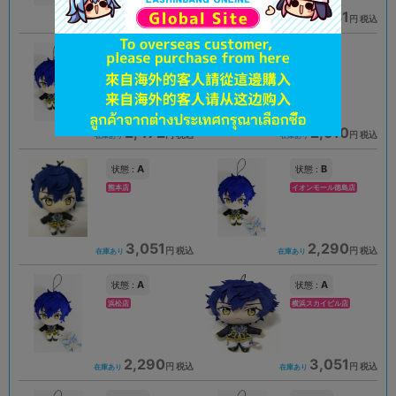
2,061
3,051
円 税込
円 税込
在庫あり
在庫あり
B
A
状態 :
状態 :
キャナルシティ博多店
中野店
2,472
2,510
円 税込
円 税込
在庫あり
在庫あり
A
B
状態 :
状態 :
熊本店
イオンモール徳島店
3,051
2,290
円 税込
円 税込
在庫あり
在庫あり
A
A
状態 :
状態 :
浜松店
横浜スカイビル店
2,290
3,051
円 税込
円 税込
在庫あり
在庫あり