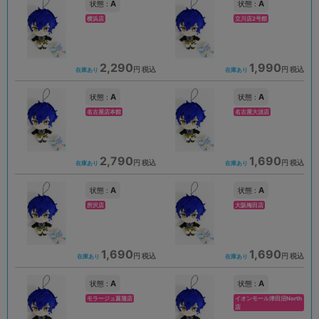
A
A
状態 :
状態 :
横浜店
立川店2号館
2,290
1,990
円 税込
円 税込
在庫あり
在庫あり
A
A
状態 :
状態 :
名古屋店本館
名古屋大須店
2,790
1,690
円 税込
円 税込
在庫あり
在庫あり
A
A
状態 :
状態 :
所沢店
大阪梅田店
1,690
1,690
円 税込
円 税込
在庫あり
在庫あり
A
A
状態 :
状態 :
モラージュ菖蒲店
イオンモール津田沼North
店