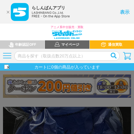
らしんばんアプリ
表示
LASHINBANG Co.,Ltd.
FREE - On the App Store
アニメ系中古販売・買取
年齢認証OFF
マイページ
通信買取
カートに
0
個の商品が入っています