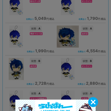
柏モディ店
オンライン
5,049
1,790
円 税込
円 税込
在庫あり
在庫あり
A
A
状態 :
状態 :
博多マルイ店
金沢店
1,990
4,554
円 税込
円 税込
在庫あり
在庫あり
B
B
状態 :
状態 :
金沢店
オンライン
2,728
2,880
円 税込
円 税込
在庫あり
在庫あり
A
A
状態 :
状態 :
スマーク伊勢崎店
大宮店