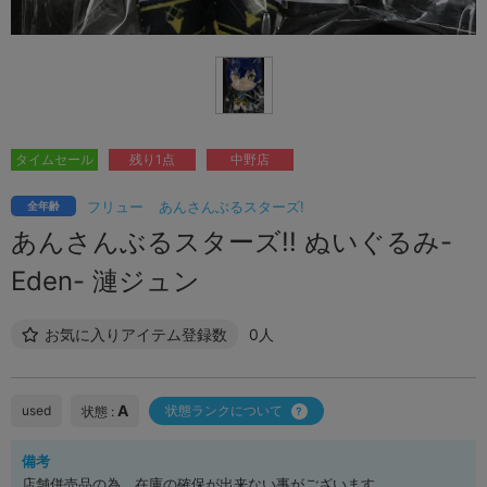
タイムセール
残り1点
中野店
フリュー
あんさんぶるスターズ!
全年齢
あんさんぶるスターズ!! ぬいぐるみ-
Eden- 漣ジュン
お気に入りアイテム登録数
0人
A
used
状態ランクについて
状態 :
備考
店舗併売品の為、在庫の確保が出来ない事がございます。