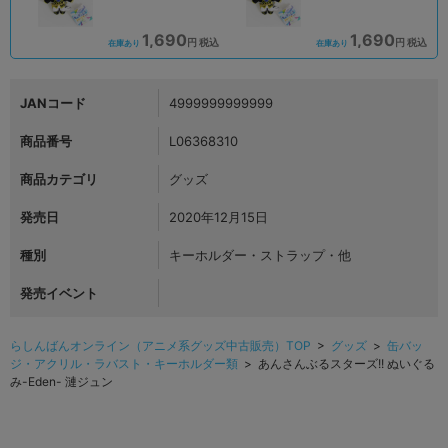
1,690
1,690
円 税込
円 税込
在庫あり
在庫あり
JANコード
4999999999999
商品番号
L06368310
商品カテゴリ
グッズ
発売日
2020年12月15日
種別
キーホルダー・ストラップ・他
発売イベント
らしんばんオンライン（アニメ系グッズ中古販売）TOP
>
グッズ
>
缶バッ
ジ・アクリル・ラバスト・キーホルダー類
> あんさんぶるスターズ!! ぬいぐる
み-Eden- 漣ジュン