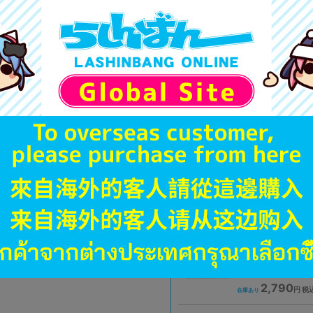
A
状態 :
オンライン
3,180
円 税
在庫あり
A
状態 :
仙台店
2,079
円 税
在庫あり
未開封
状態 :
京都店２号館
2,790
円 税
在庫あり