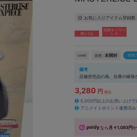
お気に入りアイテム登録数
池袋キャラパ
残り1点
レス
未開封
used
状態
状態 :
備考
店舗併売品の為、在庫の確保
3,280
円
税込
5,000円以上のお買い上げ
アニメイトポイント連携済み
なら
月々1,093円