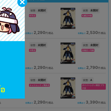
未開封
未開封
状態 :
状態 :
町田店
札幌店本館
2,290
2,530
込
円 税込
円 税込
在庫あり
在庫あり
未開封
未開封
状態 :
状態 :
中野店
京都店２号館
2,290
2,790
込
円 税込
円 税込
在庫あり
在庫あり
未開封
A
状態 :
状態 :
キャナルシティ博多店
ダイバーシティ東京 プラ
ザ店
2,290
3,390
込
円 税込
円 税込
在庫あり
在庫あり