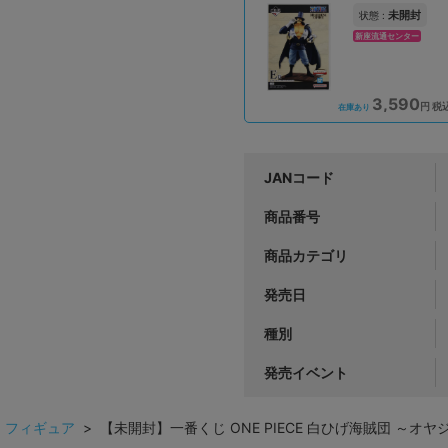
未開封
状態 :
新座流通センター
3,590
円 税
在庫あり
JANコード
商品番号
商品カテゴリ
発売日
種別
発売イベント
>
フィギュア
> 【未開封】一番くじ ONE PIECE 白ひげ海賊団 ～オヤジと息