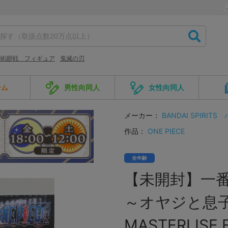
術廻戦 フィギュア
鬼滅の刃
ーム
男性向同人
女性向同人
メーカー：
BANDAI SPIRITS
作品：
ONE PIECE
全年齢
【未開封】一番く
～オヤジと息子
MASTERLISE 