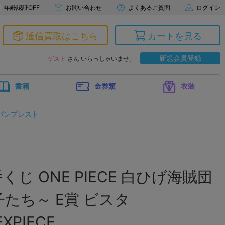
年齢認証OFF
お問い合わせ
よくあるご質問
ログイン
通信買取はこちら
カートを見る
新規会員登録
ゲスト
さん いらっしゃいませ。
書籍
金券類
衣装
バンプレスト
じ ONE PIECE 白ひげ海賊団
たち～ E賞 ビスタ
EXPIECE