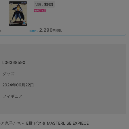
未開封
状態 :
柏モディ店
2,290
込
円 税込
在庫あり
L06368590
グッズ
2024年06月22日
フィギュア
子たち～ E賞 ビスタ MASTERLISE EXPIECE