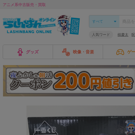
アニメ系中古販売・買取
人気ワード
槙慶太
呪
グッズ
映像・音楽
ゲ