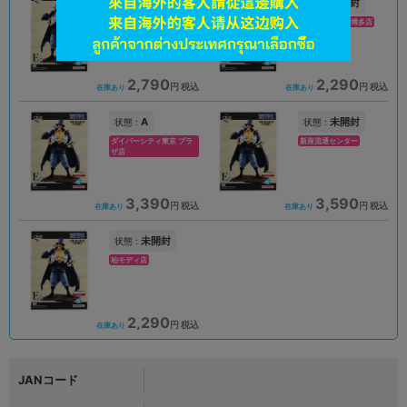
未開封
未開封
状態 :
状態 :
京都店２号館
キャナルシティ博多店
2,790
2,290
円 税込
円 税込
在庫あり
在庫あり
A
未開封
状態 :
状態 :
ダイバーシティ東京 プラ
新座流通センター
ザ店
3,390
3,590
円 税込
円 税込
在庫あり
在庫あり
未開封
状態 :
柏モディ店
2,290
円 税込
在庫あり
JANコード