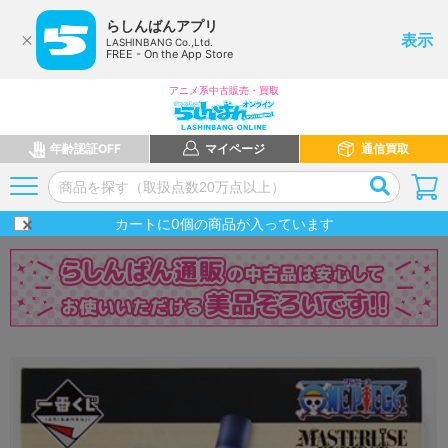
らしんばんアプリ
表示
LASHINBANG Co.,Ltd.
FREE - On the App Store
アニメ系中古販売・買取
年齢認証OFF
マイページ
通信買取
カートに
0
個の商品が入っています