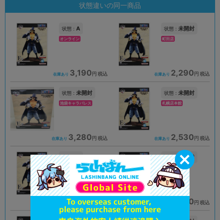
状態違いの同一商品
A
未開封
状態 :
状態 :
オンライン
町田店
3,190
2,290
円 税込
円 税込
在庫あり
在庫あり
未開封
未開封
状態 :
状態 :
池袋キャラパレス
札幌店本館
3,280
2,530
円 税込
円 税込
在庫あり
在庫あり
A
未開封
状態 :
状態 :
仙台店
京都店２号館
1,871
2,790
円 税込
円 税込
在庫あり
在庫あり