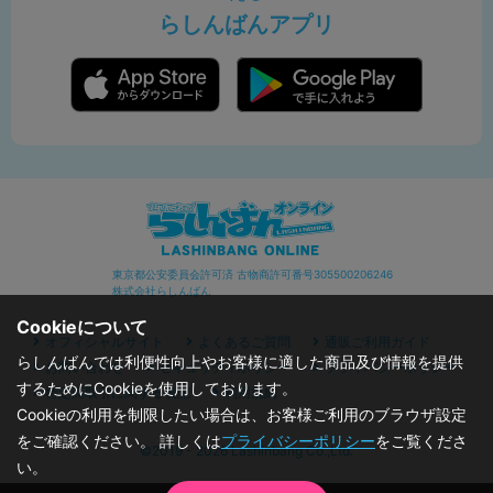
らしんばんアプリ
東京都公安委員会許可済 古物商許可番号305500206246
株式会社らしんばん
Cookieについて
オフィシャルサイト
よくあるご質問
通販ご利用ガイド
らしんばんでは利便性向上やお客様に適した商品及び情報を提供
お問い合わせ
セキュリティポリシー
プライバシーポリシー
するためにCookieを使用しております。
特定商取引に関する表記
利用規約
Cookieの利用を制限したい場合は、お客様ご利用のブラウザ設定
をご確認ください。 詳しくは
プライバシーポリシー
をご覧くださ
©2019 - 2026 Lashinbang Co.,Ltd.
い。