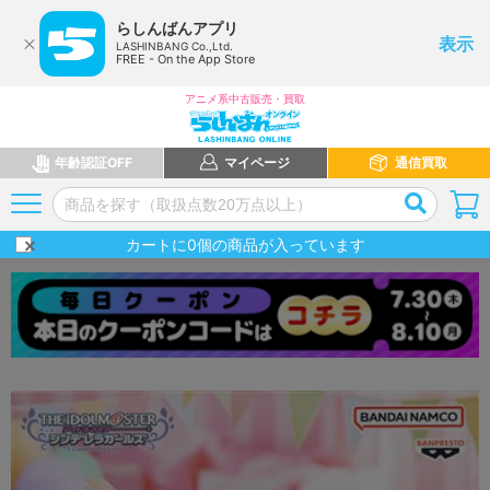
らしんばんアプリ
表示
LASHINBANG Co.,Ltd.
FREE - On the App Store
アニメ系中古販売・買取
年齢認証OFF
マイページ
通信買取
カートに
0
個の商品が入っています