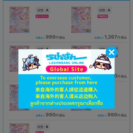
A
A
状態 :
状態 :
オンライン
宇都宮店
999
1,267
円 税込
円 税込
在庫あり
在庫あり
A
未開封
状態 :
状態 :
新座流通センター
新座流通センター
999
1,190
円 税込
円 税込
在庫あり
在庫あり
未開封
A
状態 :
状態 :
アリオ倉敷店
千葉店
990
990
円 税込
円 税込
在庫あり
在庫あり
B
状態 :
岡山店