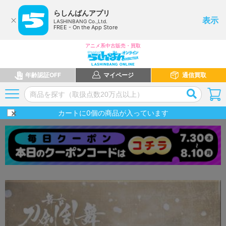
らしんばんアプリ
表示
LASHINBANG Co.,Ltd.
FREE - On the App Store
アニメ系中古販売・買取
年齢認証OFF
マイページ
通信買取
カートに
0
個の商品が入っています