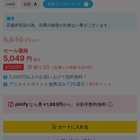
A
used
状態ランクについて
状態 :
備考
店舗併売品の為、在庫の確保が出来ない事がございます。
5,610
円
税込
セール価格
5,049
円
税込
41%OFF
残り3日
（定価との差額 3,531円）
5,000円以上のお買い上げで送料無料！
アニメイトポイント連携済みで2%還元！
91ポイント
なら
月々1,683円
から。分割手数料無料
カートに入れる