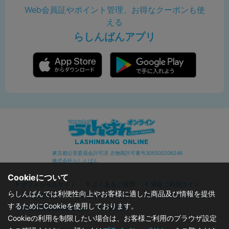
Web会員証やポイント管理、お得なクーポンも使
える
らしんばんアプリ
東京都公安委員会許可済 古物商許可番号305500206246
株式会社らしんばん
Cookieについて
オフィシャルサイト
よくあるご質問
通販ご利用ガイド
らしんばんでは利便性向上やお客様に適した商品及び情報を提供
お問い合わせ
セキュリティポリシー
プライバシーポリシー
するためにCookieを使用しております。
特定商取引に関する表記
利用規約
Cookieの利用を制限したい場合は、お客様ご利用のブラウザ設定