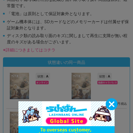
常盤です。
「電池」は原則として保証対象外となります。
ゲーム機本体には、SDカードなどのメモリーカードは付属せず保
証対象外となります。
ディスク類の読み取り面のキズに関しまして再生に支障が無い程
度のキズがある場合がございます。
※詳細につきましてはコチラ
状態違いの同一商品
A
A
状態 :
状態 :
オンライン
池袋キャラパレス
4,380
5,049
円 税込
円 税込
在庫あり
在庫あり
A
A
状態 :
状態 :
仙台店
秋葉原店新館