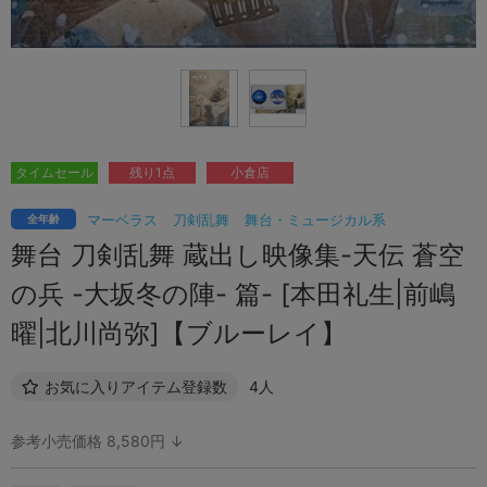
タイムセール
残り1点
小倉店
マーベラス
刀剣乱舞
舞台・ミュージカル系
全年齢
舞台 刀剣乱舞 蔵出し映像集-天伝 蒼空
の兵 -大坂冬の陣- 篇- [本田礼生|前嶋
曜|北川尚弥]【ブルーレイ】
お気に入りアイテム登録数
4人
参考小売価格 8,580円 ↓