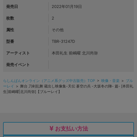
発売日
2022年01月19日
枚数
2
属性
その他
型番
TBR-31247D
アーティスト
本田礼生 前嶋曜 北川尚弥
発売イベント
らしんばんオンライン（アニメ系グッズ中古販売）TOP
>
映像・音楽
>
ブル
ーレイ
> 舞台 刀剣乱舞 蔵出し映像集-天伝 蒼空の兵 -大坂冬の陣- 篇- [本田礼
生|前嶋曜|北川尚弥]【ブルーレイ】
お支払い方法