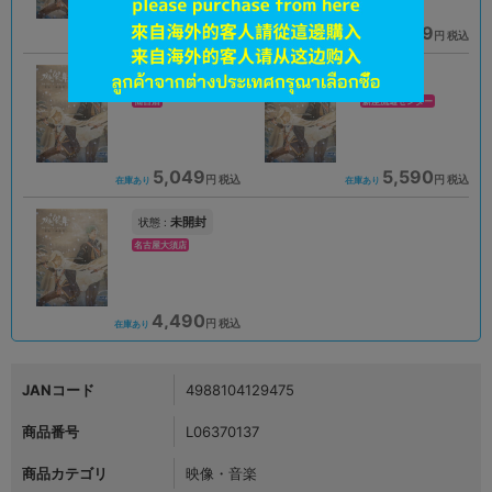
5,049
5,049
円 税込
円 税込
在庫あり
在庫あり
A
A
状態 :
状態 :
仙台店
新座流通センター
5,049
5,590
円 税込
円 税込
在庫あり
在庫あり
未開封
状態 :
名古屋大須店
4,490
円 税込
在庫あり
JANコード
4988104129475
商品番号
L06370137
商品カテゴリ
映像・音楽