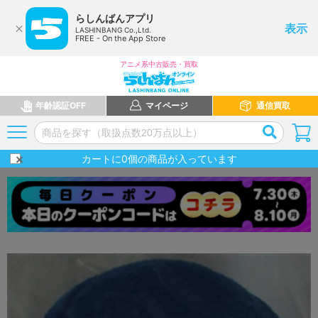
らしんばんアプリ
表示
LASHINBANG Co.,Ltd.
FREE - On the App Store
アニメ系中古販売・買取
年齢認証OFF
マイページ
通信買取
カートに
0
個の商品が入っています