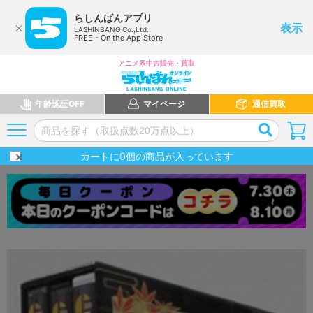
らしんばんアプリ
表示
LASHINBANG Co.,Ltd.
FREE - On the App Store
アニメ系中古販売・買取
年齢認証OFF
マイページ
通信買取
カートに
0
個の商品が入っています