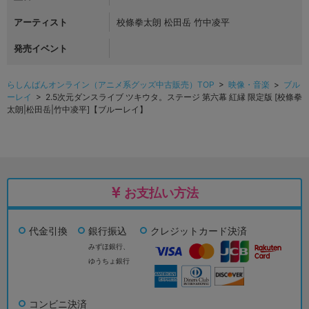
アーティスト
校條拳太朗 松田岳 竹中凌平
発売イベント
らしんばんオンライン（アニメ系グッズ中古販売）TOP
>
映像・音楽
>
ブル
ーレイ
> 2.5次元ダンスライブ ツキウタ。ステージ 第六幕 紅縁 限定版 [校條拳
太朗|松田岳|竹中凌平]【ブルーレイ】
お支払い方法
代金引換
銀行振込
クレジットカード決済
みずほ銀行、
ゆうちょ銀行
コンビニ決済