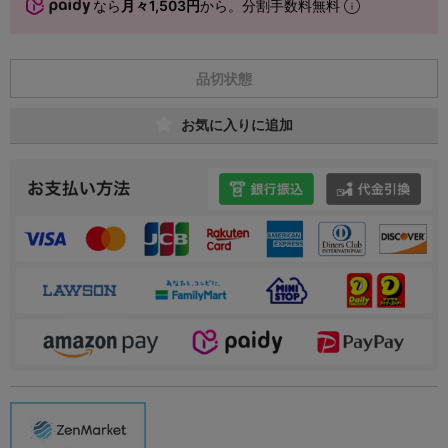
なら
月々1,503円
から。分割手数料無料
品切状態
お気に入りに追加