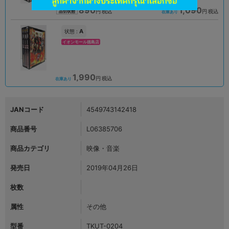
890
1,090
円 税込
円 税込
品切状態
在庫あり
A
状態 :
イオンモール徳島店
1,990
円 税込
在庫あり
JANコード
4549743142418
商品番号
L06385706
商品カテゴリ
映像・音楽
発売日
2019年04月26日
枚数
属性
その他
型番
TKUT-0204