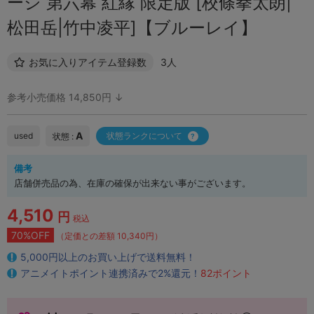
ージ 第六幕 紅縁 限定版 [校條拳太朗|
松田岳|竹中凌平]【ブルーレイ】
お気に入りアイテム登録数
3人
参考小売価格 14,850円 ↓
A
used
状態ランクについて
状態 :
備考
店舗併売品の為、在庫の確保が出来ない事がございます。
4,510
円
税込
70%OFF
（定価との差額 10,340円）
5,000円以上のお買い上げで送料無料！
アニメイトポイント連携済みで2%還元！
82ポイント