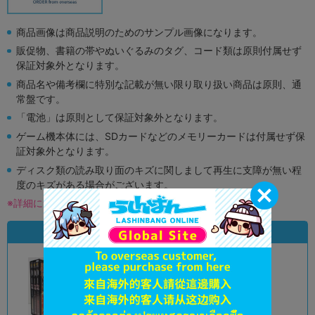
商品画像は商品説明のためのサンプル画像になります。
販促物、書籍の帯やぬいぐるみのタグ、コード類は原則付属せず
保証対象外となります。
商品名や備考欄に特別な記載が無い限り取り扱い商品は原則、通
常盤です。
「電池」は原則として保証対象外となります。
ゲーム機本体には、SDカードなどのメモリーカードは付属せず保
証対象外となります。
ディスク類の読み取り面のキズに関しまして再生に支障が無い程
度のキズがある場合がございます。
※詳細につきましてはコチラ
状態違いの同一商品
A
A
状態 :
状態 :
オンライン
アリオ倉敷店