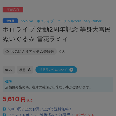
宇都宮店
hololive
ホロライブ
バーチャルYoutuber/Vtuber
全年齢
ホロライブ 活動2周年記念 等身大雪民
ぬいぐるみ 雪花ラミィ
お気に入りアイテム登録数
0人
A
used
状態ランクについて
状態 :
備考
店舗併売品の為、在庫の確保が出来ない事がございます。
5,610
円
税込
5,000円以上のお買い上げで送料無料！
アニメイトポイント連携済みで2%還元！
102ポイント