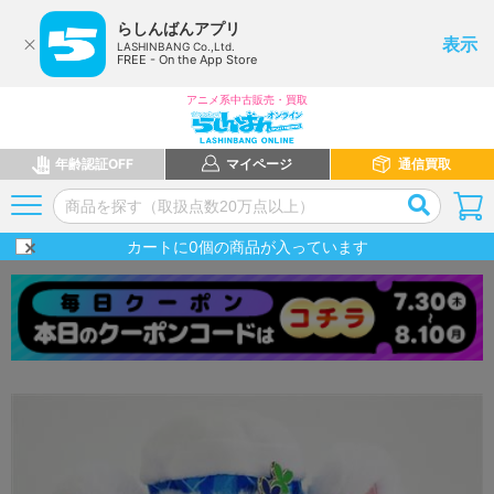
らしんばんアプリ
表示
LASHINBANG Co.,Ltd.
FREE - On the App Store
アニメ系中古販売・買取
年齢認証OFF
マイページ
通信買取
カートに
0
個の商品が入っています