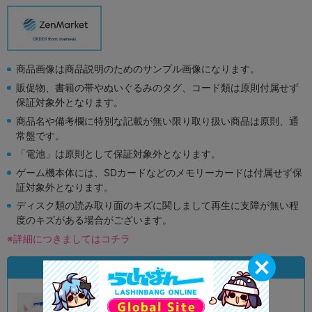
商品画像は商品説明のためのサンプル画像になります。
販促物、書籍の帯やぬいぐるみのタグ、コード類は原則付属せず
保証対象外となります。
商品名や備考欄に特別な記載が無い限り取り扱い商品は原則、通
常盤です。
「電池」は原則として保証対象外となります。
ゲーム機本体には、SDカードなどのメモリーカードは付属せず保
証対象外となります。
ディスク類の読み取り面のキズに関しまして再生に支障が無い程
度のキズがある場合がございます。
※詳細につきましてはコチラ
状態違いの同一商品
A
状態 :