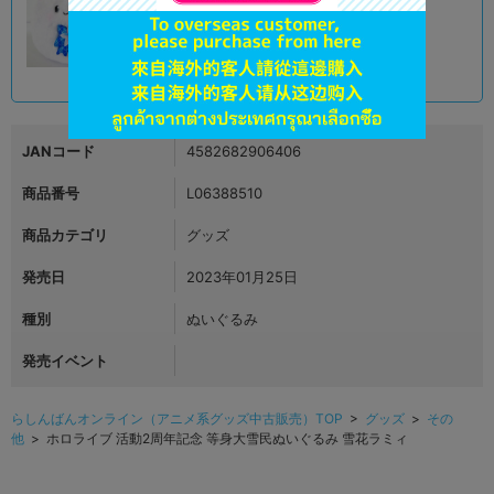
オンライン
2,290
円 税込
品切状態
JANコード
4582682906406
商品番号
L06388510
商品カテゴリ
グッズ
発売日
2023年01月25日
種別
ぬいぐるみ
発売イベント
らしんばんオンライン（アニメ系グッズ中古販売）TOP
>
グッズ
>
その
他
> ホロライブ 活動2周年記念 等身大雪民ぬいぐるみ 雪花ラミィ