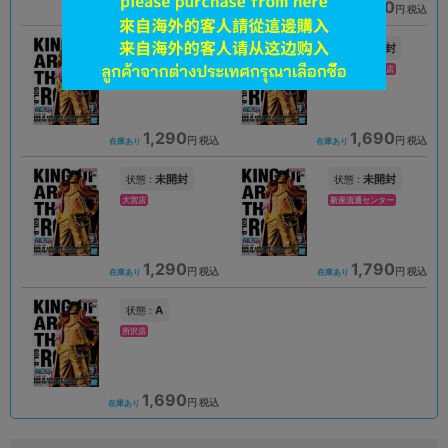
1,190
1,390
円 税込
円 税込
在庫あり
在庫あり
未開封
未開封
状態 :
状態 :
名古屋店本館
スマーク伊勢崎店
1,290
1,690
円 税込
円 税込
在庫あり
在庫あり
未開封
未開封
状態 :
状態 :
大宮店
新座流通センター
1,290
1,790
円 税込
円 税込
在庫あり
在庫あり
A
状態 :
所沢店
1,690
円 税込
在庫あり