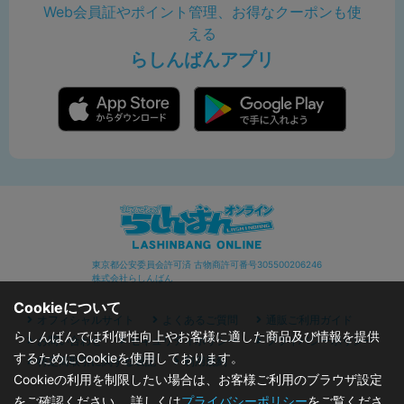
Web会員証やポイント管理、お得なクーポンも使
える
らしんばんアプリ
東京都公安委員会許可済 古物商許可番号305500206246
株式会社らしんばん
Cookieについて
オフィシャルサイト
よくあるご質問
通販ご利用ガイド
らしんばんでは利便性向上やお客様に適した商品及び情報を提供
お問い合わせ
セキュリティポリシー
プライバシーポリシー
するためにCookieを使用しております。
特定商取引に関する表記
利用規約
Cookieの利用を制限したい場合は、お客様ご利用のブラウザ設定
をご確認ください。 詳しくは
プライバシーポリシー
をご覧くださ