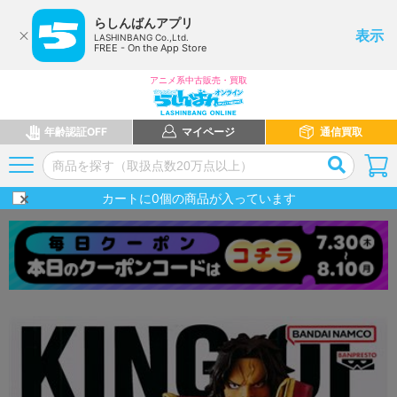
らしんばんアプリ
表示
LASHINBANG Co.,Ltd.
FREE - On the App Store
アニメ系中古販売・買取
年齢認証OFF
マイページ
通信買取
カートに
0
個の商品が入っています