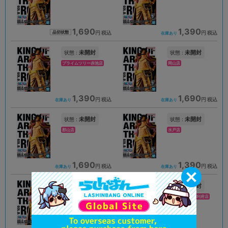
1,690
1,390
円 税込
円 税込
品切状態
在庫あり
未開封
未開封
状態 :
状態 :
プライムツリー赤池店
岡山店
1,390
1,690
円 税込
円 税込
在庫あり
在庫あり
未開封
未開封
状態 :
状態 :
郡山店
水戸店
1,690
1,390
円 税込
円 税込
在庫あり
在庫あり
未開封
未開封
状態 :
状態 :
宇都宮店
イオンモール新利府店