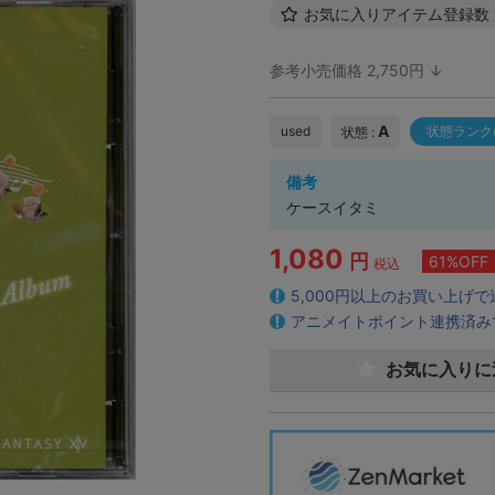
お気に入りアイテム登録数
参考小売価格 2,750円 ↓
A
used
状態ランク
状態 :
備考
ケースイタミ
1,080
円
61%OFF
税込
5,000円以上のお買い上げ
アニメイトポイント連携済み
お気に入りに