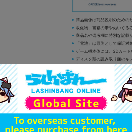
商品画像は商品説明のための
販促物、書籍の帯やぬいぐる
商品名や備考欄に特別な記載
「電池」は原則として保証対
ゲーム機本体には、SDカー
ディスク類の読み取り面のキ
す。
※詳細につきましてはコチラ
A
状態 :
オンライン
990
円 税
品切状態