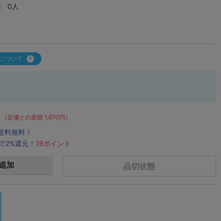
0人
について
（定価との差額 1,670円）
で送料無料！
で2%還元！
19ポイント
追加
品切状態