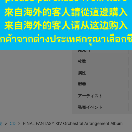
JANコード
商品番号
商品カテゴリ
発売日
枚数
属性
型番
アーティスト
発売イベント
楽
>
CD
> FINAL FANTASY XIV Orchestral Arrangement Album