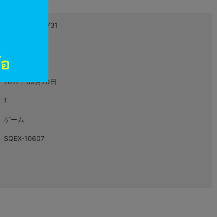
4988601465731
L06390116
映像・音楽
2017年09月20日
1
ゲーム
SQEX-10607