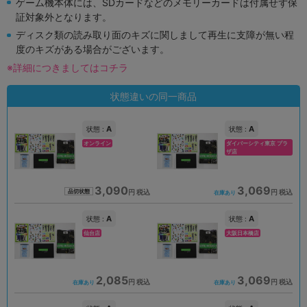
ゲーム機本体には、SDカードなどのメモリーカードは付属せず保
証対象外となります。
ディスク類の読み取り面のキズに関しまして再生に支障が無い程
度のキズがある場合がございます。
※詳細につきましてはコチラ
状態違いの同一商品
A
A
状態 :
状態 :
オンライン
ダイバーシティ東京 プラ
ザ店
3,090
3,069
円 税込
円 税込
品切状態
在庫あり
A
A
状態 :
状態 :
仙台店
大阪日本橋店
2,085
3,069
円 税込
円 税込
在庫あり
在庫あり