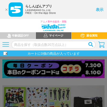
らしんばんアプリ
表示
LASHINBANG Co.,Ltd.
FREE - On the App Store
アニメ系中古販売・買取
年齢認証OFF
マイページ
通信買取
カートに
0
個の商品が入っています