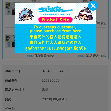
A
A
状態 :
状態 :
岡山店
大阪日本橋店
1,990
1,990
円 税込
円 税込
在庫あり
在庫あり
B
A
状態 :
状態 :
小倉店
宇都宮店
1,990
2,790
円 税込
円 税込
在庫あり
在庫あり
JANコード
9784089084496
商品番号
L06390560
商品カテゴリ
書籍
発売日
2023年08月04日
ページ