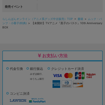
発売イベント
らしんばんオンライン（アニメ系グッズ中古販売）TOP
>
書籍
>
ムック・パ
ンフ・小冊子(特典)
> 【未開封】TVアニメ『黒子のバスケ』10th Anniversary
BOX
お支払い方法
代金引換
銀行振込
クレジットカード決済
みずほ銀行、
ゆうちょ銀行
コンビニ決済