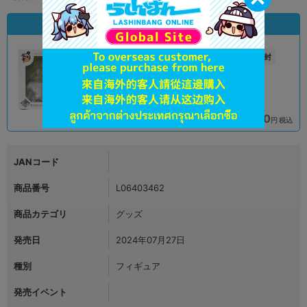
状態違いの同一商品
新入荷
A
未開封
状態 :
状態 :
オンライン
天王寺店
7,790
7,790
円 税込
円 税込
品切状態
在庫あり
JANコード
商品番号
L06403462
商品カテゴリ
グッズ
発売日
2024年07月27日
種別
フィギュア
発売イベント