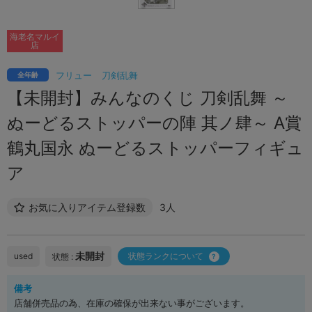
海老名マルイ
店
フリュー
刀剣乱舞
全年齢
【未開封】みんなのくじ 刀剣乱舞 ～
ぬーどるストッパーの陣 其ノ肆～ A賞
鶴丸国永 ぬーどるストッパーフィギュ
ア
お気に入りアイテム登録数
3人
未開封
used
状態ランクについて
状態 :
備考
店舗併売品の為、在庫の確保が出来ない事がございます。