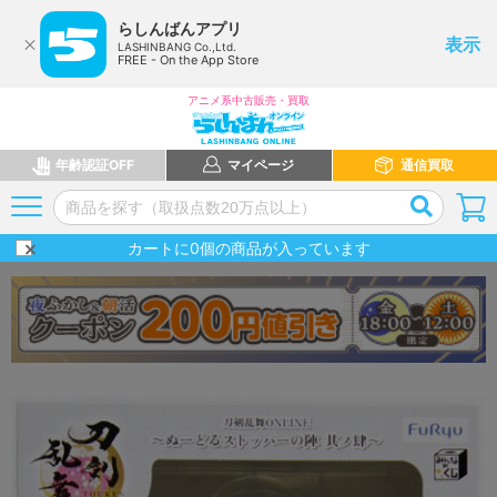
らしんばんアプリ
表示
LASHINBANG Co.,Ltd.
FREE - On the App Store
アニメ系中古販売・買取
年齢認証OFF
マイページ
通信買取
カートに
0
個の商品が入っています