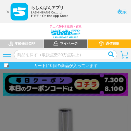
らしんばんアプリ
表示
LASHINBANG Co.,Ltd.
FREE - On the App Store
アニメ系中古販売・買取
年齢認証OFF
マイページ
通信買取
カートに
0
個の商品が入っています