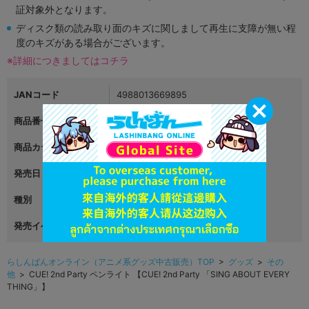
証対象外となります。
ディスク類の読み取り面のキズに関しまして再生に支障が無い程
度のキズがある場合がございます。
※詳細につきましてはコチラ
JANコード
4988013669895
商品番号
L06404237
商品カテゴリ
グッズ
発売日
2021年08月15日
種別
その他
発売イベント
らしんばんオンライン（アニメ系グッズ中古販売）TOP
>
グッズ
>
その
他
> CUE! 2nd Party ペンライト 【CUE! 2nd Party 「SING ABOUT EVERY
THING」】