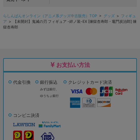
らしんばんオンライン（アニメ系グッズ中古販売）TOP
>
グッズ
>
フィギュ
ア
> 【未開封】鬼滅の刃 フィギュア -絆ノ装-EX [煉獄杏寿郎・竈門炭治郎] 煉
獄杏寿郎
お支払い方法
代金引換
銀行振込
クレジットカード決済
みずほ銀行、
ゆうちょ銀行
コンビニ決済