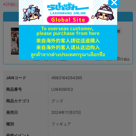
※詳細につきましてはコチラ
状態違いの同一商品
A
未開封
状態 :
状態 :
オンライン
広島店
3,180
3,390
円 税込
円 税込
在庫あり
在庫あり
JANコード
4983164264395
商品番号
L06409053
商品カテゴリ
グッズ
発売日
2024年11月07日
種別
フィギュア
発売イベント