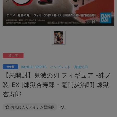
郡山店
BANDAI SPIRITS
バンプレスト
鬼滅の刃
全年齢
【未開封】鬼滅の刃 フィギュア -絆ノ
装-EX [煉獄杏寿郎・竈門炭治郎] 煉獄
杏寿郎
お気に入りアイテム登録数
2人