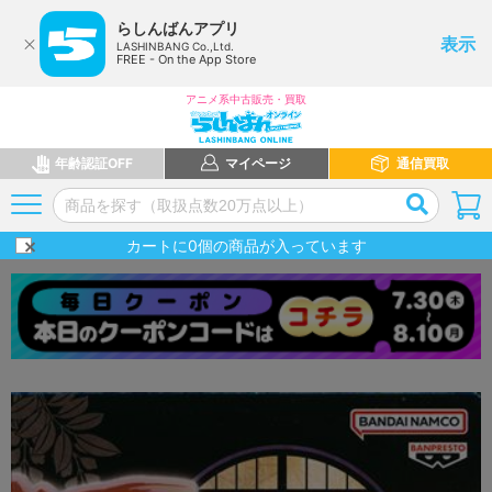
らしんばんアプリ
表示
LASHINBANG Co.,Ltd.
FREE - On the App Store
アニメ系中古販売・買取
年齢認証OFF
マイページ
通信買取
カートに
0
個の商品が入っています