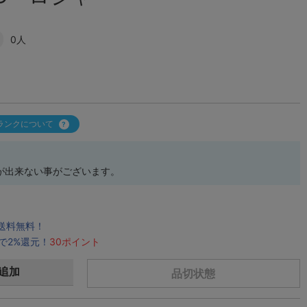
0人
ランクについて
が出来ない事がございます。
で送料無料！
で2%還元！
30ポイント
追加
品切状態