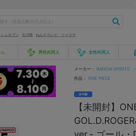
ッシュセブン
古川慎
ねんどろいど ツイステ
ーム
男性向同人
女性向同人
メーカー：
BANDAI SPIRITS
作品：
ONE PIECE
全年齢
【未開封】ONE P
GOL.D.ROGER
ver.- ゴー