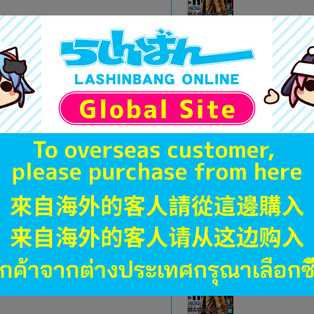
1,690
円 税
品切状態
未開封
状態 :
岡山店
1,690
円 税
在庫あり
未開封
状態 :
宇都宮店
1,190
円 税
在庫あり
未開封
状態 :
スマーク伊勢崎店