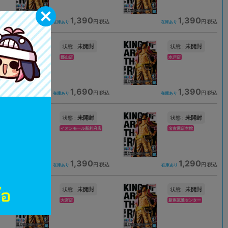
1,390
1,390
込
円 税込
円 税込
在庫あり
在庫あり
未開封
未開封
状態 :
状態 :
郡山店
水戸店
1,690
1,390
込
円 税込
円 税込
在庫あり
在庫あり
未開封
未開封
状態 :
状態 :
イオンモール新利府店
名古屋店本館
1,390
1,290
込
円 税込
円 税込
在庫あり
在庫あり
未開封
未開封
状態 :
状態 :
大宮店
新座流通センター