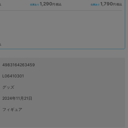
1,290
1,790
込
円 税込
円 税込
在庫あり
在庫あり
込
4983164263459
L06410301
グッズ
2024年11月21日
フィギュア