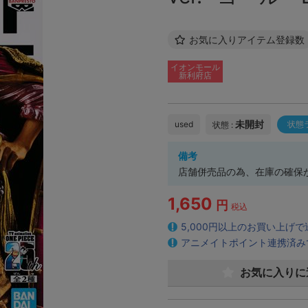
お気に入りアイテム登録数
イオンモール
新利府店
未開封
used
状態
状態 :
備考
店舗併売品の為、在庫の確保
1,650
円
税込
5,000円以上のお買い上げ
アニメイトポイント連携済み
お気に入りに