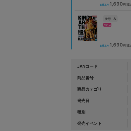
1,690
円 税
在庫あり
A
状態 :
所沢店
1,690
円 税
在庫あり
JANコード
商品番号
商品カテゴリ
発売日
種別
発売イベント